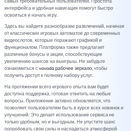
самых требовательных пользователей. Простота
интерфейса и удобная навигация помогут быстро
освоиться и начать игру.
Здесь вы найдете разнообразие развлечений, начиная
от классических игровых автоматов до современных
видеослотов, которые поражают графикой и
функционалом. Платформа также предлагает
различные бонусы и акции, способствующие
увеличению шансов на выигрыш. Не забудьте
ознакомиться с
vavada рабочее зеркало
, чтобы
получить доступ к полному набору услуг.
На протяжении всего игрового опыта вам будет
доступна поддержка, готовая ответить на любые
вопросы. Приложение активно обновляется, что
позволяет пользователям быть в курсе всех новинок и
улучшений. Это делает использование сервиса не
только удобным, но и выгодным. Не упустите шанс
попробовать свои силы и насладиться атмосферой