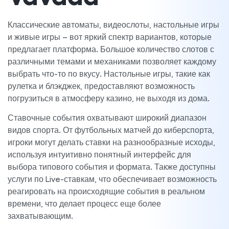
Классические автоматы, видеослоты, настольные игры
и живые игры – вот яркий спектр вариантов, которые
предлагает платформа. Большое количество слотов с
различными темами и механиками позволяет каждому
выбрать что-то по вкусу. Настольные игры, такие как
рулетка и блэкджек, предоставляют возможность
погрузиться в атмосферу казино, не выходя из дома.
Ставочные события охватывают широкий диапазон
видов спорта. От футбольных матчей до киберспорта,
игроки могут делать ставки на разнообразные исходы,
используя интуитивно понятный интерфейс для
выбора типового события и формата. Также доступны
услуги по Live-ставкам, что обеспечивает возможность
реагировать на происходящие события в реальном
времени, что делает процесс еще более
захватывающим.