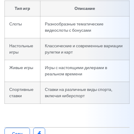
Тип игр
Описание
Слоты
Разнообразные тематические
видеослоты с бонусами
Настольные
Классические и современные вариации
игры
рулетки и карт
Живые игры
Игры с настоящими дилерами в
реальном времени
Спортивные
Ставки на различные виды спорта,
ставки
включая киберспорт
Copy