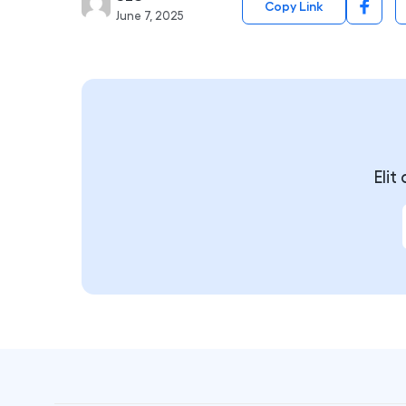
Copy Link
June 7, 2025
Eli