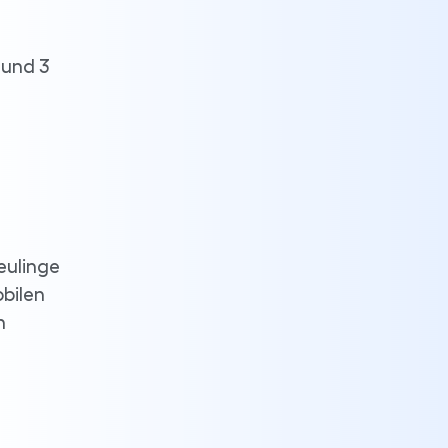
 und 3
eulinge
obilen
n