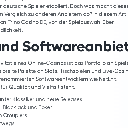
ür deutsche Spieler etabliert. Doch was macht diese
 Vergleich zu anderen Anbietern ab? In diesem Arti
von Trino Casino DE, von der Spielauswahl über
lichkeit.
und Softwareanbie
vität eines Online-Casinos ist das Portfolio an Spiel
 breite Palette an Slots, Tischspielen und Live-Casi
 renommierten Softwareentwicklern wie NetEnt,
r Qualität und Vielfalt steht.
nter Klassiker und neue Releases
, Blackjack und Poker
en Croupiers
erwegs