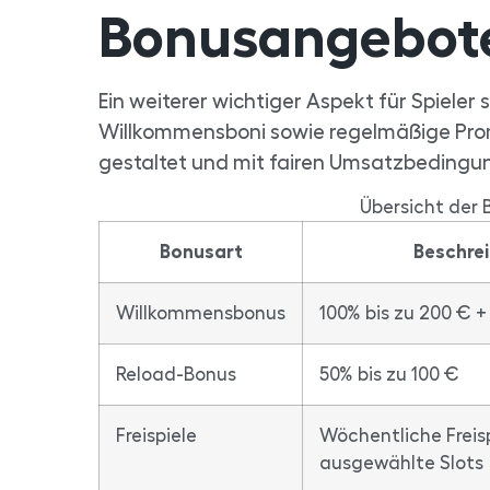
Bonusangebote
Ein weiterer wichtiger Aspekt für Spieler
Willkommensboni sowie regelmäßige Prom
gestaltet und mit fairen Umsatzbedingu
Übersicht der 
Bonusart
Beschre
Willkommensbonus
100% bis zu 200 € + 
Reload-Bonus
50% bis zu 100 €
Freispiele
Wöchentliche Freis
ausgewählte Slots