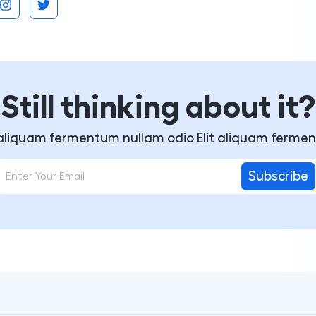
Still thinking about it?
t aliquam fermentum nullam odio Elit aliquam ferme
Subscribe