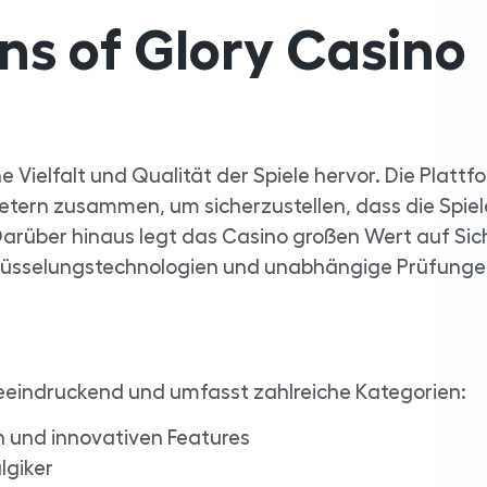
s of Glory Casino
e Vielfalt und Qualität der Spiele hervor. Die Plattf
tern zusammen, um sicherzustellen, dass die Spiele
Darüber hinaus legt das Casino großen Wert auf Sic
hlüsselungstechnologien und unabhängige Prüfung
t beeindruckend und umfasst zahlreiche Kategorien:
 und innovativen Features
lgiker