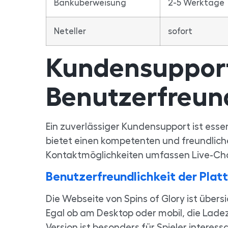
Banküberweisung
2-5 Werktage
Neteller
sofort
Kundensuppor
Benutzerfreund
Ein zuverlässiger Kundensupport ist essenz
bietet einen kompetenten und freundliche
Kontaktmöglichkeiten umfassen Live-Cha
Benutzerfreundlichkeit der Plat
Die Webseite von Spins of Glory ist übers
Egal ob am Desktop oder mobil, die Ladeze
Version ist besonders für Spieler interes