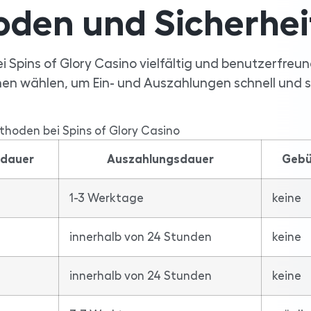
den und Sicherhei
Spins of Glory Casino vielfältig und benutzerfreund
en wählen, um Ein- und Auszahlungen schnell und s
hoden bei Spins of Glory Casino
sdauer
Auszahlungsdauer
Gebü
1-3 Werktage
keine
innerhalb von 24 Stunden
keine
innerhalb von 24 Stunden
keine