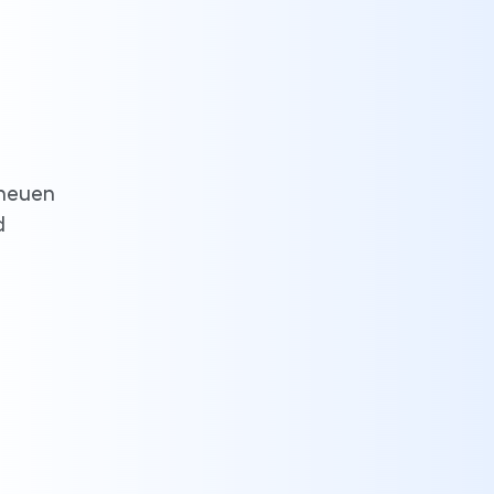
 neuen
d