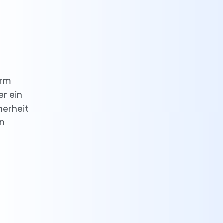
orm
r ein
herheit
en