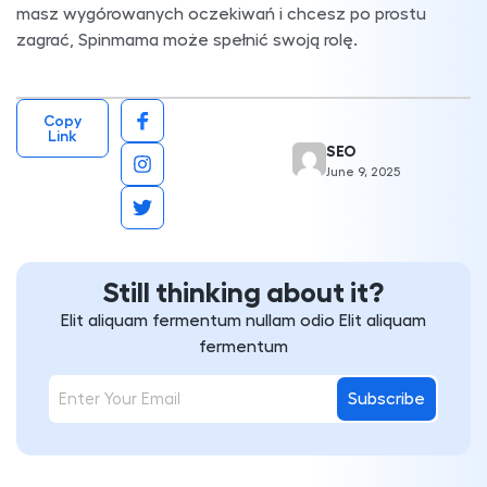
masz wygórowanych oczekiwań i chcesz po prostu
zagrać, Spinmama może spełnić swoją rolę.
Copy
Link
SEO
June 9, 2025
Still thinking about it?
Elit aliquam fermentum nullam odio Elit aliquam
fermentum
Subscribe