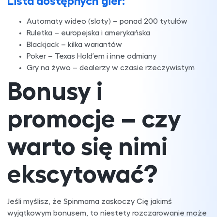
Lista dostępnych gier:
Automaty wideo (sloty) – ponad 200 tytułów
Ruletka – europejska i amerykańska
Blackjack – kilka wariantów
Poker – Texas Hold’em i inne odmiany
Gry na żywo – dealerzy w czasie rzeczywistym
Bonusy i
promocje – czy
warto się nimi
ekscytować?
Jeśli myślisz, że Spinmama zaskoczy Cię jakimś
wyjątkowym bonusem, to niestety rozczarowanie może