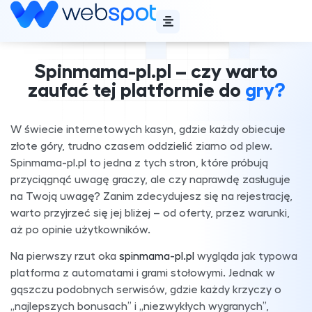
Spinmama-pl.pl – czy warto
zaufać tej platformie do
gry?
W świecie internetowych kasyn, gdzie każdy obiecuje
złote góry, trudno czasem oddzielić ziarno od plew.
Spinmama-pl.pl to jedna z tych stron, które próbują
przyciągnąć uwagę graczy, ale czy naprawdę zasługuje
na Twoją uwagę? Zanim zdecydujesz się na rejestrację,
warto przyjrzeć się jej bliżej – od oferty, przez warunki,
aż po opinie użytkowników.
Na pierwszy rzut oka
spinmama-pl.pl
wygląda jak typowa
platforma z automatami i grami stołowymi. Jednak w
gąszczu podobnych serwisów, gdzie każdy krzyczy o
„najlepszych bonusach” i „niezwykłych wygranych”,