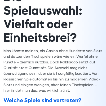
Spielauswahl:
Vielfalt oder
Einheitsbrei?
Man könnte meinen, ein Casino ohne Hunderte von Slots
und dutzenden Tischspielen wäre wie ein Würfel ohne
Punkte – ziemlich nutzlos. Doch Rolldorado setzt auf
Qualität statt Quantität. Die Auswahl mag nicht
überwältigend sein, aber sie ist sorgfältig kuratiert. Von
klassischen Spielautomaten bis hin zu modernen Video-
Slots und einigen wenigen, aber feinen Tischspielen –
hier findet man das, was wirklich zählt.
Welche Spiele sind vertreten?