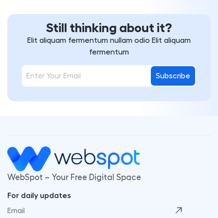
Still thinking about it?
Elit aliquam fermentum nullam odio Elit aliquam
fermentum
Subscribe
WebSpot – Your Free Digital Space
For daily updates