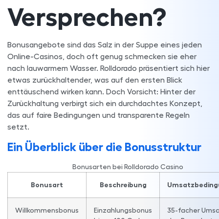
Versprechen?
Bonusangebote sind das Salz in der Suppe eines jeden
Online-Casinos, doch oft genug schmecken sie eher
nach lauwarmem Wasser. Rolldorado präsentiert sich hier
etwas zurückhaltender, was auf den ersten Blick
enttäuschend wirken kann. Doch Vorsicht: Hinter der
Zurückhaltung verbirgt sich ein durchdachtes Konzept,
das auf faire Bedingungen und transparente Regeln
setzt.
Ein Überblick über die Bonusstruktur
Bonusarten bei Rolldorado Casino
Bonusart
Beschreibung
Umsatzbeding
Willkommensbonus
Einzahlungsbonus
35-facher Ums