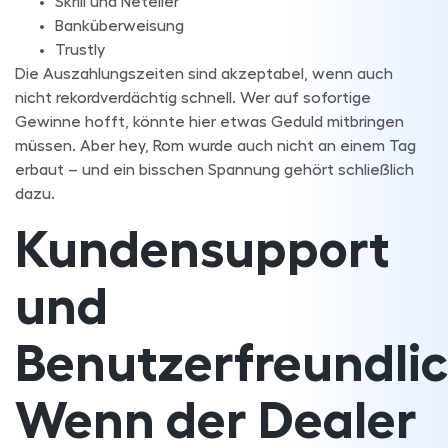
Skrill und Neteller
Banküberweisung
Trustly
Die Auszahlungszeiten sind akzeptabel, wenn auch
nicht rekordverdächtig schnell. Wer auf sofortige
Gewinne hofft, könnte hier etwas Geduld mitbringen
müssen. Aber hey, Rom wurde auch nicht an einem Tag
erbaut – und ein bisschen Spannung gehört schließlich
dazu.
Kundensupport
und
Benutzerfreundlic
Wenn der Dealer