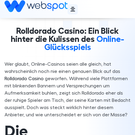
Rolldorado Casino: Ein Blick
hinter die Kulissen des
Online-
Glücksspiels
Wer glaubt, Online-Casinos seien alle gleich, hat
wahrscheinlich noch nie einen genauen Blick auf das
Rolldorado Casino
geworfen. Während viele Plattformen
mit blinkenden Bannern und Versprechungen um
Aufmerksamkeit buhlen, zeigt sich Rolldorado eher als
der ruhige Spieler am Tisch, der seine Karten mit Bedacht
ausspielt. Doch was steckt wirklich hinter diesem
Anbieter, und wie unterscheidet er sich von der Masse?
Die