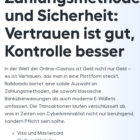
und Sicherheit:
Vertrauen ist gut,
Kontrolle besser
In der Welt der Online-Casinos ist Geld nicht nur Geld –
es ist Vertrauen, das man in eine Plattform steckt.
Rolldorado bietet eine solide Auswahl an
Zahlungsmethoden, die sowohl klassische
Banküberweisungen als auch moderne E-Wallets
umfassen. Die Transaktionen laufen verschlüsselt ab,
was in Zeiten von Cyberkriminalität nicht nur beruhigend,
sondern Pflicht sein sollte.
Visa und Mastercard