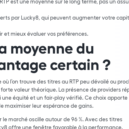
 RTP est une moyenne sur le long terme, pas un assu
ferts par Lucky8, qui peuvent augmenter votre capit
sir et mieux évaluer vos préférences.
la moyenne du
antage certain ?
 où l’on trouve des titres au RTP peu dévoilé ou pro
 forte valeur théorique. La présence de providers ré
ne équité et un fair-play vérifié. Ce choix apporte
e maximiser leur espérance de gains.
 le marché oscille autour de 96 %. Avec des titres
ky8 offre une fenêtre favorable à la performance.