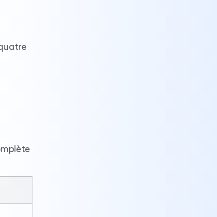
 quatre
omplète