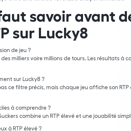
faut savoir avant d
TP sur Lucky8
sion de jeu ?
es milliers voire millions de tours. Les résultats à c
tement sur Lucky8 ?
s ce filtre précis, mais chaque jeu affiche son RTP
iciles à comprendre ?
uckers combine un RTP élevé et une jouabilité simpl
jeux à RTP élevé ?