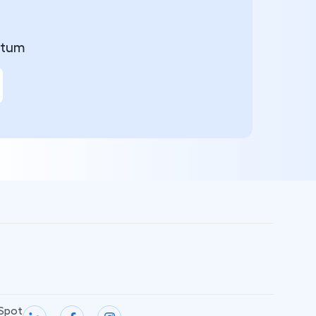
ntum
Spot