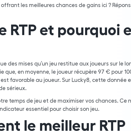
x offrant les meilleures chances de gains ici ? Répon
e RTP et pourquoi e
e des mises qu’un jeu restitue aux joueurs sur le lo
fie que, en moyenne, le joueur récupère 97 € pour 10
eu est favorable au joueur. Sur Lucky8, cette donnée 
de sérieux.
tre temps de jeu et de maximiser vos chances. Ce n
dicateur essentiel pour choisir son jeu.
ent le meilleur RTP