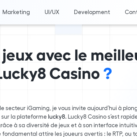
Marketing
UI/UX
Development
Cont
 jeux avec le meille
Lucky8 Casino
?
 secteur iGaming, je vous invite aujourd’hui à plon
 sur la plateforme
lucky8
. Lucky8 Casino s’est rapi
e à sa diversité de jeux et à son interface intuiti
e fondamental attire les joueurs avertis : le RTP, ou 