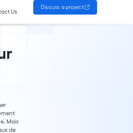
Discuss a project
act Us
ur
ger
dement
ve. Mais
taux de