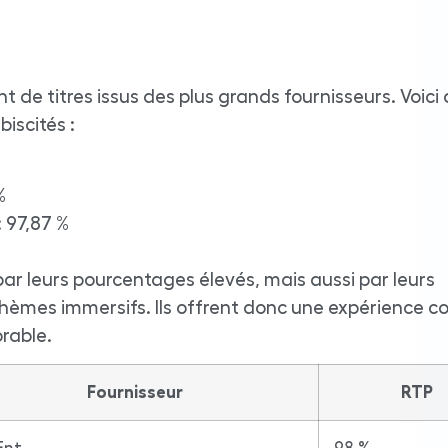
 de titres issus des plus grands fournisseurs. Voici
iscités :
%
 97,87 %
r leurs pourcentages élevés, mais aussi par leurs
hèmes immersifs. Ils offrent donc une expérience c
rable.
Fournisseur
RTP