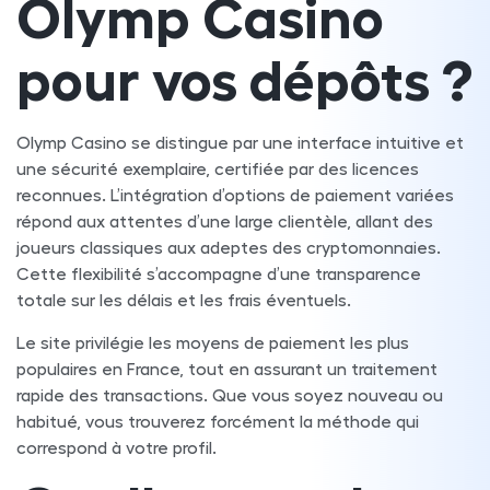
Olymp Casino
pour vos dépôts ?
Olymp Casino se distingue par une interface intuitive et
une sécurité exemplaire, certifiée par des licences
reconnues. L’intégration d’options de paiement variées
répond aux attentes d’une large clientèle, allant des
joueurs classiques aux adeptes des cryptomonnaies.
Cette flexibilité s’accompagne d’une transparence
totale sur les délais et les frais éventuels.
Le site privilégie les moyens de paiement les plus
populaires en France, tout en assurant un traitement
rapide des transactions. Que vous soyez nouveau ou
habitué, vous trouverez forcément la méthode qui
correspond à votre profil.