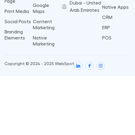
Page
Dubai - United
Google
Native Apps
Arab Emirates
Print Media
Maps
CRM
Social Posts
Content
Marketing
ERP
Branding
Elements
Native
POS
Marketing
Copyright © 2024 - 2025 WebSpot