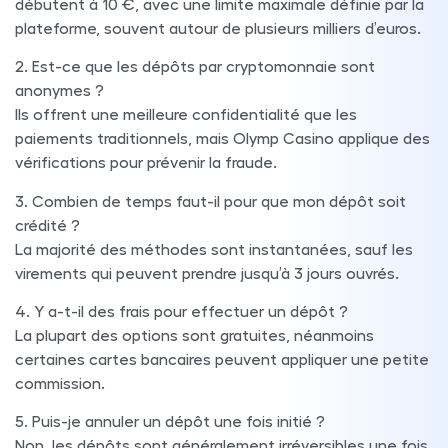
débutent à 10 €, avec une limite maximale définie par la
plateforme, souvent autour de plusieurs milliers d’euros.
2. Est-ce que les dépôts par cryptomonnaie sont
anonymes ?
Ils offrent une meilleure confidentialité que les
paiements traditionnels, mais Olymp Casino applique des
vérifications pour prévenir la fraude.
3. Combien de temps faut-il pour que mon dépôt soit
crédité ?
La majorité des méthodes sont instantanées, sauf les
virements qui peuvent prendre jusqu’à 3 jours ouvrés.
4. Y a-t-il des frais pour effectuer un dépôt ?
La plupart des options sont gratuites, néanmoins
certaines cartes bancaires peuvent appliquer une petite
commission.
5. Puis-je annuler un dépôt une fois initié ?
Non, les dépôts sont généralement irréversibles une fois