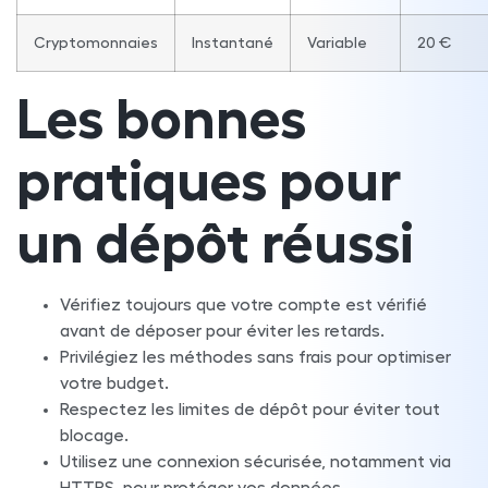
Cryptomonnaies
Instantané
Variable
20 €
Les bonnes
pratiques pour
un dépôt réussi
Vérifiez toujours que votre compte est vérifié
avant de déposer pour éviter les retards.
Privilégiez les méthodes sans frais pour optimiser
votre budget.
Respectez les limites de dépôt pour éviter tout
blocage.
Utilisez une connexion sécurisée, notamment via
HTTPS, pour protéger vos données.