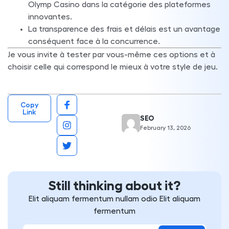
Olymp Casino dans la catégorie des plateformes
innovantes.
La transparence des frais et délais est un avantage
conséquent face à la concurrence.
Je vous invite à tester par vous-même ces options et à
choisir celle qui correspond le mieux à votre style de jeu.
Copy
Link
SEO
February 13, 2026
Still thinking about it?
Elit aliquam fermentum nullam odio Elit aliquam
fermentum