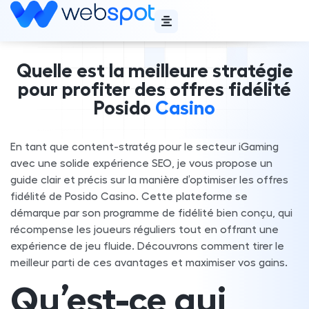
Quelle est la meilleure stratégie
pour profiter des offres fidélité
Posido
Casino
En tant que content-stratég pour le secteur iGaming
avec une solide expérience SEO, je vous propose un
guide clair et précis sur la manière d’optimiser les offres
fidélité de Posido Casino. Cette plateforme se
démarque par son programme de fidélité bien conçu, qui
récompense les joueurs réguliers tout en offrant une
expérience de jeu fluide. Découvrons comment tirer le
meilleur parti de ces avantages et maximiser vos gains.
Qu’est-ce qui