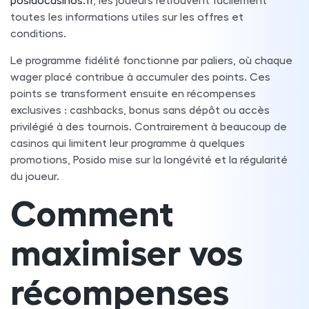
posidocasinos.fr
, les joueurs retrouvent facilement
toutes les informations utiles sur les offres et
conditions.
Le programme fidélité fonctionne par paliers, où chaque
wager placé contribue à accumuler des points. Ces
points se transforment ensuite en récompenses
exclusives : cashbacks, bonus sans dépôt ou accès
privilégié à des tournois. Contrairement à beaucoup de
casinos qui limitent leur programme à quelques
promotions, Posido mise sur la longévité et la régularité
du joueur.
Comment
maximiser vos
récompenses