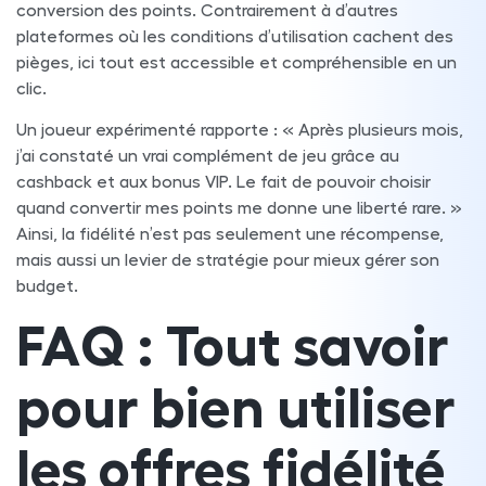
conversion des points. Contrairement à d’autres
plateformes où les conditions d’utilisation cachent des
pièges, ici tout est accessible et compréhensible en un
clic.
Un joueur expérimenté rapporte : « Après plusieurs mois,
j’ai constaté un vrai complément de jeu grâce au
cashback et aux bonus VIP. Le fait de pouvoir choisir
quand convertir mes points me donne une liberté rare. »
Ainsi, la fidélité n’est pas seulement une récompense,
mais aussi un levier de stratégie pour mieux gérer son
budget.
FAQ : Tout savoir
pour bien utiliser
les offres fidélité