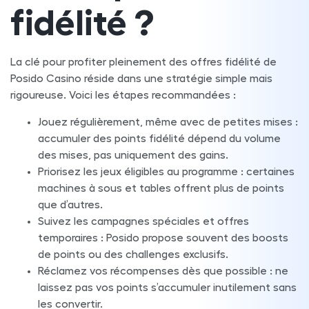
fidélité ?
La clé pour profiter pleinement des offres fidélité de
Posido Casino réside dans une stratégie simple mais
rigoureuse. Voici les étapes recommandées :
Jouez régulièrement, même avec de petites mises :
accumuler des points fidélité dépend du volume
des mises, pas uniquement des gains.
Priorisez les jeux éligibles au programme : certaines
machines à sous et tables offrent plus de points
que d’autres.
Suivez les campagnes spéciales et offres
temporaires : Posido propose souvent des boosts
de points ou des challenges exclusifs.
Réclamez vos récompenses dès que possible : ne
laissez pas vos points s’accumuler inutilement sans
les convertir.