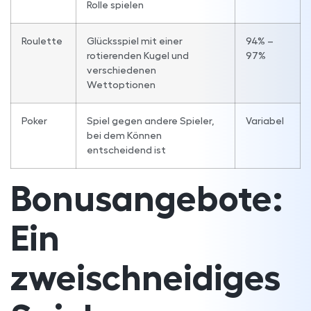
Rolle spielen
Roulette
Glücksspiel mit einer
94% –
rotierenden Kugel und
97%
verschiedenen
Wettoptionen
Poker
Spiel gegen andere Spieler,
Variabel
bei dem Können
entscheidend ist
Bonusangebote:
Ein
zweischneidiges