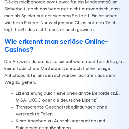
Glücksspielbehörde sorgt zwar für ein Mindestmaß an
Sicherheit, doch das bedeutet nicht automatisch, dass
man als Spieler auf der sicheren Seite ist. Ein bisschen
wie beim Pokern: Nur weil jemand Chips auf den Tisch
legt, heißt das nicht, dass er auch gewinnt.
Wie erkennt man seriöse Online-
Casinos?
Die Antwort darauf ist so simpel wie ernüchternd: Es gibt
keine todsichere Methode. Dennoch helfen einige
Anhaltspunkte, um den schwarzen Schafen aus dem
Weg zu gehen:
Lizenzierung durch eine anerkannte Behörde (z.B.
MGA, UKGC oder die deutsche Lizenz)
Transparente Geschäftsbedingungen ohne
versteckte Fallen
Klare Angaben zu Auszahlungsquoten und
Spielerschutzmaßnahmen