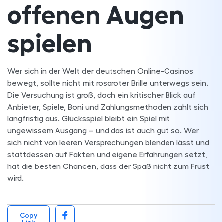
offenen Augen
spielen
Wer sich in der Welt der deutschen Online-Casinos
bewegt, sollte nicht mit rosaroter Brille unterwegs sein.
Die Versuchung ist groß, doch ein kritischer Blick auf
Anbieter, Spiele, Boni und Zahlungsmethoden zahlt sich
langfristig aus. Glücksspiel bleibt ein Spiel mit
ungewissem Ausgang – und das ist auch gut so. Wer
sich nicht von leeren Versprechungen blenden lässt und
stattdessen auf Fakten und eigene Erfahrungen setzt,
hat die besten Chancen, dass der Spaß nicht zum Frust
wird.
Copy
Link