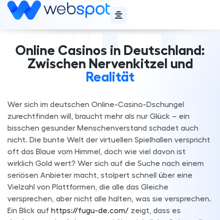
Online Casinos in Deutschland:
Zwischen Nervenkitzel und
Realität
Wer sich im deutschen Online-Casino-Dschungel
zurechtfinden will, braucht mehr als nur Glück – ein
bisschen gesunder Menschenverstand schadet auch
nicht. Die bunte Welt der virtuellen Spielhallen verspricht
oft das Blaue vom Himmel, doch wie viel davon ist
wirklich Gold wert? Wer sich auf die Suche nach einem
seriösen Anbieter macht, stolpert schnell über eine
Vielzahl von Plattformen, die alle das Gleiche
versprechen, aber nicht alle halten, was sie versprechen.
Ein Blick auf
https://fugu-de.com/
zeigt, dass es