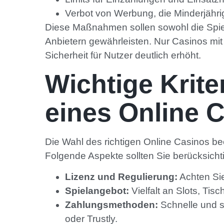
Verbot von Werbung, die Minderjähri
Diese Maßnahmen sollen sowohl die Spiel
Anbietern gewährleisten. Nur Casinos mit g
Sicherheit für Nutzer deutlich erhöht.
Wichtige Krite
eines Online 
Die Wahl des richtigen Online Casinos bee
Folgende Aspekte sollten Sie berücksicht
Lizenz und Regulierung:
Achten Sie
Spielangebot:
Vielfalt an Slots, Tis
Zahlungsmethoden:
Schnelle und s
oder Trustly.