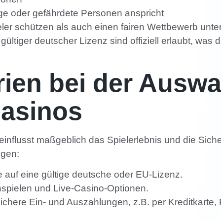
ge oder gefährdete Personen anspricht
er schützen als auch einen fairen Wettbewerb unte
ültiger deutscher Lizenz sind offiziell erlaubt, was d
rien bei der Auswa
Casinos
influsst maßgeblich das Spielerlebnis und die Siche
igen:
 auf eine gültige deutsche oder EU-Lizenz.
chspielen und Live-Casino-Optionen.
ichere Ein- und Auszahlungen, z.B. per Kreditkarte,