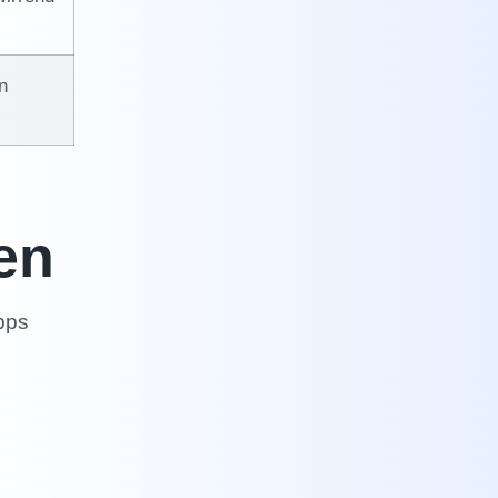
n
en
pps