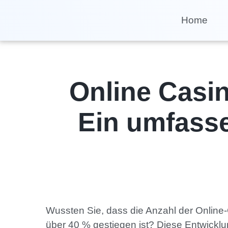
Home
Online Casi
Ein umfasse
Wussten Sie, dass die Anzahl der Online-
über 40 % gestiegen ist? Diese Entwicklu