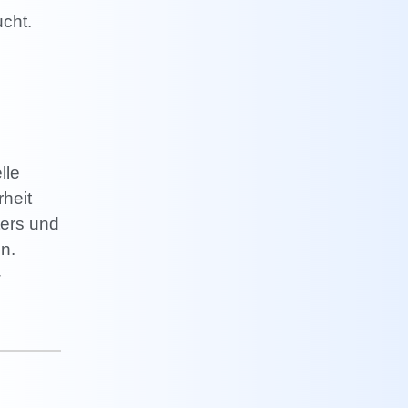
ucht.
lle
heit
ters und
n.
-