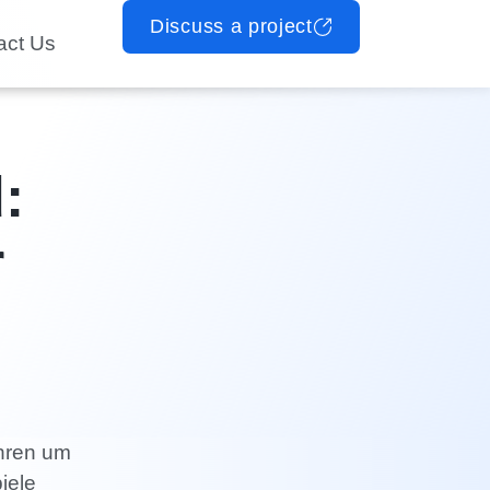
Discuss a project
act Us
:
r
ahren um
iele