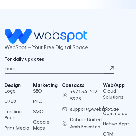
WebSpot – Your Free Digital Space
For daily updates
Design
Marketing
Contacts
Web/App
Logo
SEO
Cloud
+971 54 702
Solutions
5973
UI/UX
PPC
E-
support@webspot.ae
Landing
SMO
Commerce
Page
Dubai - United
Google
Native Apps
Arab Emirates
Print Media
Maps
CRM