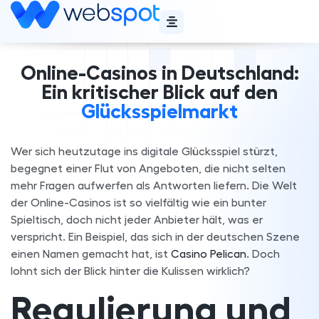
Online-Casinos in Deutschland:
Ein kritischer Blick auf den
Glücksspielmarkt
Wer sich heutzutage ins digitale Glücksspiel stürzt,
begegnet einer Flut von Angeboten, die nicht selten
mehr Fragen aufwerfen als Antworten liefern. Die Welt
der Online-Casinos ist so vielfältig wie ein bunter
Spieltisch, doch nicht jeder Anbieter hält, was er
verspricht. Ein Beispiel, das sich in der deutschen Szene
einen Namen gemacht hat, ist
Casino Pelican
. Doch
lohnt sich der Blick hinter die Kulissen wirklich?
Regulierung und