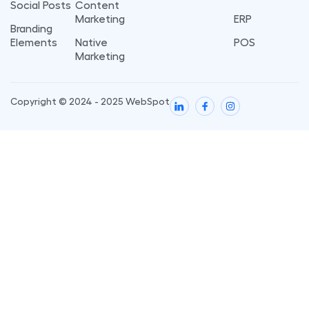
Social Posts
Content
Marketing
ERP
Branding
Elements
Native
POS
Marketing
Copyright © 2024 - 2025 WebSpot