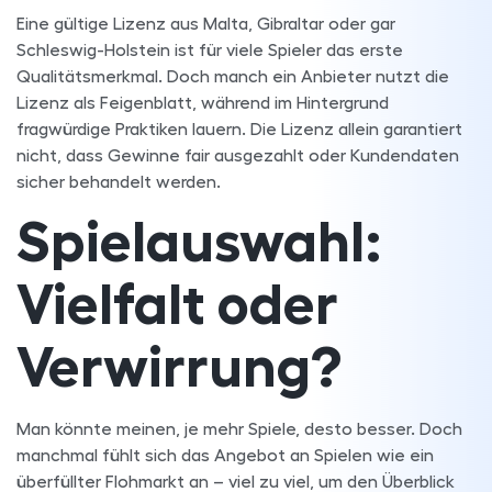
Eine gültige Lizenz aus Malta, Gibraltar oder gar
Schleswig-Holstein ist für viele Spieler das erste
Qualitätsmerkmal. Doch manch ein Anbieter nutzt die
Lizenz als Feigenblatt, während im Hintergrund
fragwürdige Praktiken lauern. Die Lizenz allein garantiert
nicht, dass Gewinne fair ausgezahlt oder Kundendaten
sicher behandelt werden.
Spielauswahl:
Vielfalt oder
Verwirrung?
Man könnte meinen, je mehr Spiele, desto besser. Doch
manchmal fühlt sich das Angebot an Spielen wie ein
überfüllter Flohmarkt an – viel zu viel, um den Überblick