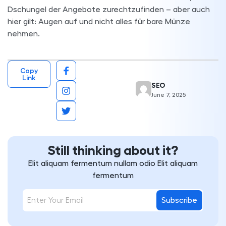
Dschungel der Angebote zurechtzufinden – aber auch
hier gilt: Augen auf und nicht alles für bare Münze
nehmen.
Copy
Link
SEO
June 7, 2025
Still thinking about it?
Elit aliquam fermentum nullam odio Elit aliquam
fermentum
Subscribe