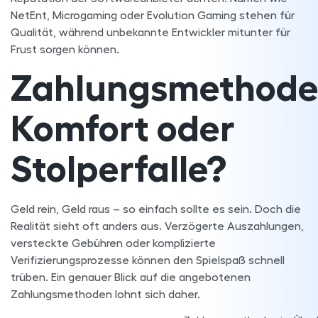
NetEnt, Microgaming oder Evolution Gaming stehen für
Qualität, während unbekannte Entwickler mitunter für
Frust sorgen können.
Zahlungsmethode
Komfort oder
Stolperfalle?
Geld rein, Geld raus – so einfach sollte es sein. Doch die
Realität sieht oft anders aus. Verzögerte Auszahlungen,
versteckte Gebühren oder komplizierte
Verifizierungsprozesse können den Spielspaß schnell
trüben. Ein genauer Blick auf die angebotenen
Zahlungsmethoden lohnt sich daher.