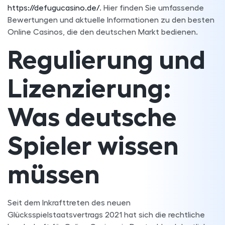
https://defugucasino.de/
. Hier finden Sie umfassende
Bewertungen und aktuelle Informationen zu den besten
Online Casinos, die den deutschen Markt bedienen.
Regulierung und
Lizenzierung:
Was deutsche
Spieler wissen
müssen
Seit dem Inkrafttreten des neuen
Glücksspielstaatsvertrags 2021 hat sich die rechtliche