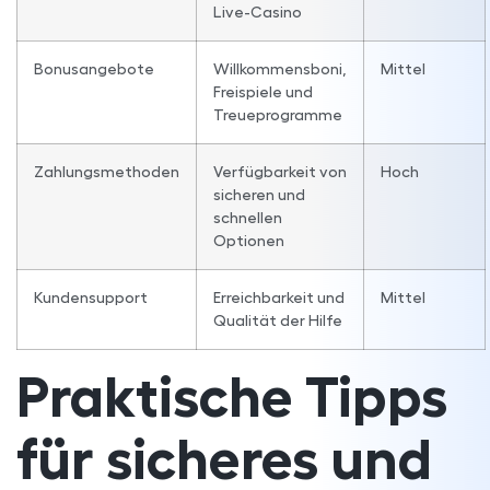
Live-Casino
Bonusangebote
Willkommensboni,
Mittel
Freispiele und
Treueprogramme
Zahlungsmethoden
Verfügbarkeit von
Hoch
sicheren und
schnellen
Optionen
Kundensupport
Erreichbarkeit und
Mittel
Qualität der Hilfe
Praktische Tipps
für sicheres und