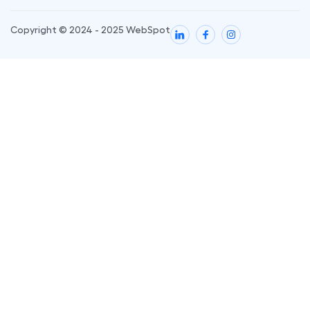
Copyright © 2024 - 2025 WebSpot