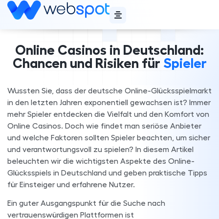
Online Casinos in Deutschland:
Chancen und Risiken für
Spieler
Wussten Sie, dass der deutsche Online-Glücksspielmarkt
in den letzten Jahren exponentiell gewachsen ist? Immer
mehr Spieler entdecken die Vielfalt und den Komfort von
Online Casinos. Doch wie findet man seriöse Anbieter
und welche Faktoren sollten Spieler beachten, um sicher
und verantwortungsvoll zu spielen? In diesem Artikel
beleuchten wir die wichtigsten Aspekte des Online-
Glücksspiels in Deutschland und geben praktische Tipps
für Einsteiger und erfahrene Nutzer.
Ein guter Ausgangspunkt für die Suche nach
vertrauenswürdigen Plattformen ist