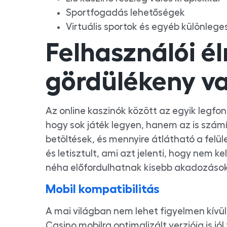
Sportfogadás lehetőségek
Virtuális sportok és egyéb különleg
Felhasználói é
gördülékeny v
Az online kaszinók között az egyik legf
hogy sok játék legyen, hanem az is szám
betöltések, és mennyire átlátható a felü
és letisztult, ami azt jelenti, hogy nem ke
néha előfordulhatnak kisebb akadozások
Mobil kompatibilitás
A mai világban nem lehet figyelmen kívü
Casino mobilra optimalizált verziója is jól