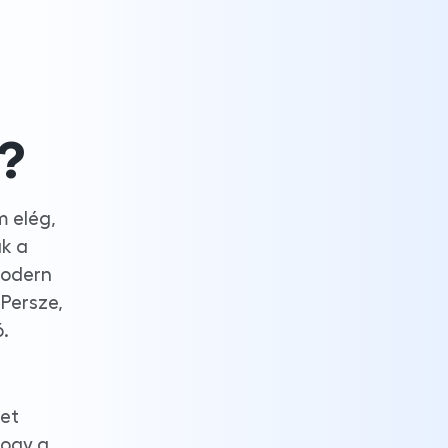
?
m elég,
ak a
modern
 Persze,
.
bet
 hogy a