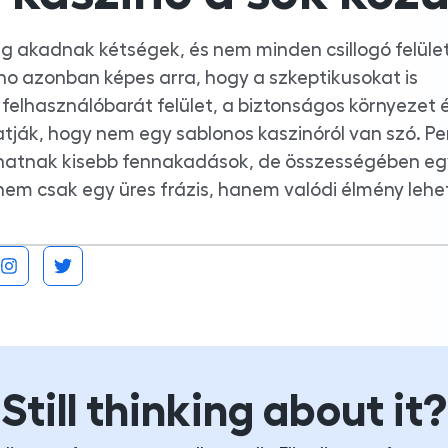
ig akadnak kétségek, és nem minden csillogó felüle
no azonban képes arra, hogy a szkeptikusokat is
felhasználóbarát felület, a biztonságos környezet 
tják, hogy nem egy sablonos kaszinóról van szó. Pe
lhatnak kisebb fennakadások, de összességében eg
 nem csak egy üres frázis, hanem valódi élmény lehe
Still thinking about it?