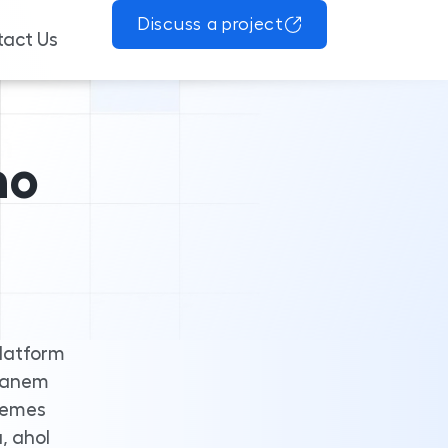
Discuss a project
act Us
no
platform
 hanem
rdemes
, ahol