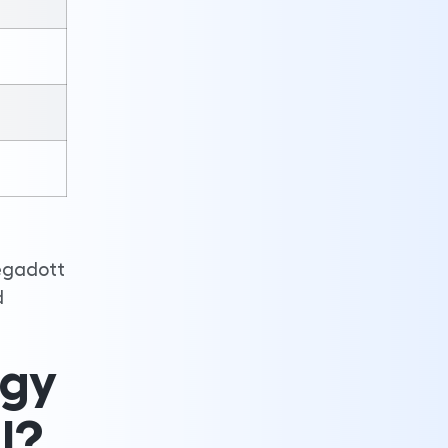
megadott
d
agy
l?