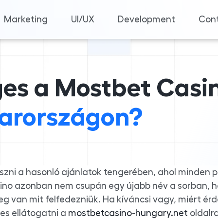
Marketing
UI/UX
Development
Cont
ges a Mostbet Casi
arországon?
eszni a hasonló ajánlatok tengerében, ahol minden 
Casino azonban nem csupán egy újabb név a sorban,
leg van mit felfedezniük. Ha kíváncsi vagy, miért é
es ellátogatni a
mostbetcasino-hungary.net
oldalra