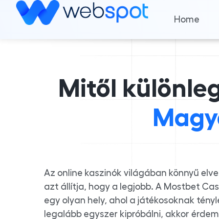
Home
Mitől különle
Magy
Az online kaszinók világában könnyű elv
azt állítja, hogy a legjobb. A Mostbet 
egy olyan hely, ahol a játékosoknak tény
legalább egyszer kipróbálni, akkor érdem