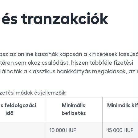
 és tranzakciók
z az online kaszinók kapcsán a kifizetések lassú
éren sem okoz csalódást, hiszen többféle fizetési
lálhatók a klasszikus bankkártyás megoldások, az 
izetési módok és jellemzőik
s feldolgozási
Minimális
Minimális ki
idő
befizetés
10 000 HUF
15 000 HUF