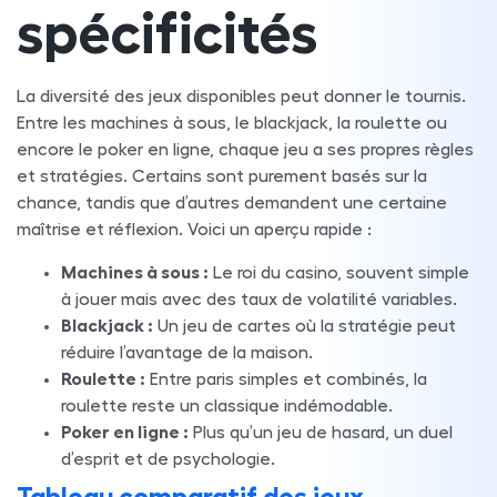
spécificités
La diversité des jeux disponibles peut donner le tournis.
Entre les machines à sous, le blackjack, la roulette ou
encore le poker en ligne, chaque jeu a ses propres règles
et stratégies. Certains sont purement basés sur la
chance, tandis que d’autres demandent une certaine
maîtrise et réflexion. Voici un aperçu rapide :
Machines à sous :
Le roi du casino, souvent simple
à jouer mais avec des taux de volatilité variables.
Blackjack :
Un jeu de cartes où la stratégie peut
réduire l’avantage de la maison.
Roulette :
Entre paris simples et combinés, la
roulette reste un classique indémodable.
Poker en ligne :
Plus qu’un jeu de hasard, un duel
d’esprit et de psychologie.
Tableau comparatif des jeux