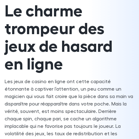
Le charme
trompeur des
jeux de hasard
en ligne
Les jeux de casino en ligne ont cette capacité
étonnante à captiver l’attention, un peu comme un
magicien qui vous fait croire que la pièce dans sa main va
disparaître pour réapparaître dans votre poche. Mais la
vérité, souvent, est moins spectaculaire. Derrière
chaque spin, chaque pari, se cache un algorithme
implacable qui ne favorise pas toujours le joueur. La
volatilité des jeux, les taux de redistribution et les