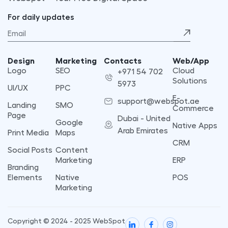
For daily updates
Design
Marketing
Contacts
Web/App
Logo
SEO
Cloud
+971 54 702
Solutions
5973
UI/UX
PPC
E-
support@webspot.ae
Landing
SMO
Commerce
Page
Dubai - United
Google
Native Apps
Arab Emirates
Print Media
Maps
CRM
Social Posts
Content
Marketing
ERP
Branding
Elements
Native
POS
Marketing
Copyright © 2024 - 2025 WebSpot