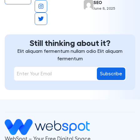
SEO
June 8, 2025
Still thinking about it?
Elit aliquam fermentum nullam odio Elit aliquam
fermentum
Subscribe
WebSpot – Your Free Digital Space