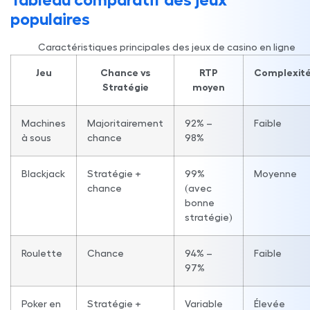
populaires
Caractéristiques principales des jeux de casino en ligne
Jeu
Chance vs
RTP
Complexit
Stratégie
moyen
Machines
Majoritairement
92% –
Faible
à sous
chance
98%
Blackjack
Stratégie +
99%
Moyenne
chance
(avec
bonne
stratégie)
Roulette
Chance
94% –
Faible
97%
Poker en
Stratégie +
Variable
Élevée