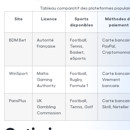
Tableau comparatif des plateformes populai
Site
Licence
Sports
Méthodes d
disponibles
paiement
BDM Bet
Autorité
Football,
Carte bancair
Française
Tennis,
PayPal,
Basket,
Cryptomonna
eSports
WinSport
Malta
Football,
Carte bancair
Gaming
Rugby,
Virement
Authority
Formule 1
bancaire
ParisPlus
UK
Football,
Carte bancair
Gambling
Tennis, Golf
Skrill, Neteller
Commission