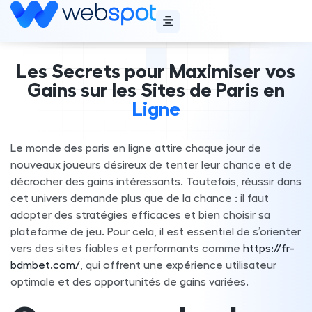
Les Secrets pour Maximiser vos
Gains sur les Sites de Paris en
Ligne
Le monde des paris en ligne attire chaque jour de
nouveaux joueurs désireux de tenter leur chance et de
décrocher des gains intéressants. Toutefois, réussir dans
cet univers demande plus que de la chance : il faut
adopter des stratégies efficaces et bien choisir sa
plateforme de jeu. Pour cela, il est essentiel de s’orienter
vers des sites fiables et performants comme
https://fr-
bdmbet.com/
, qui offrent une expérience utilisateur
optimale et des opportunités de gains variées.