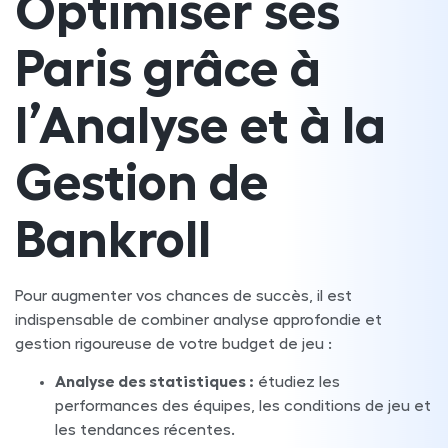
Optimiser ses
Paris grâce à
l’Analyse et à la
Gestion de
Bankroll
Pour augmenter vos chances de succès, il est
indispensable de combiner analyse approfondie et
gestion rigoureuse de votre budget de jeu :
Analyse des statistiques :
étudiez les
performances des équipes, les conditions de jeu et
les tendances récentes.