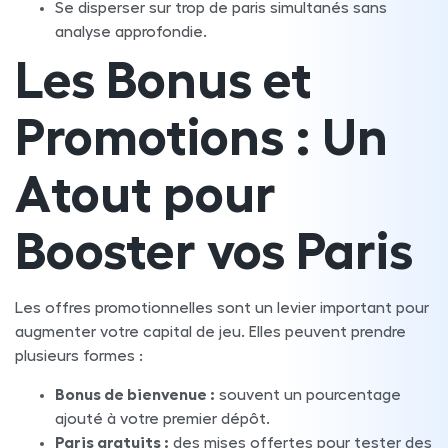
Se disperser sur trop de paris simultanés sans
analyse approfondie.
Les Bonus et
Promotions : Un
Atout pour
Booster vos Paris
Les offres promotionnelles sont un levier important pour
augmenter votre capital de jeu. Elles peuvent prendre
plusieurs formes :
Bonus de bienvenue :
souvent un pourcentage
ajouté à votre premier dépôt.
Paris gratuits :
des mises offertes pour tester des