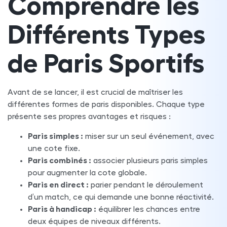
Comprendre les
Différents Types
de Paris Sportifs
Avant de se lancer, il est crucial de maîtriser les
différentes formes de paris disponibles. Chaque type
présente ses propres avantages et risques :
Paris simples :
miser sur un seul événement, avec
une cote fixe.
Paris combinés :
associer plusieurs paris simples
pour augmenter la cote globale.
Paris en direct :
parier pendant le déroulement
d’un match, ce qui demande une bonne réactivité.
Paris à handicap :
équilibrer les chances entre
deux équipes de niveaux différents.