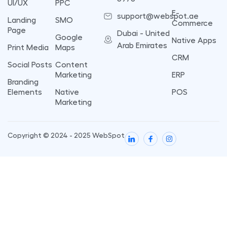
UI/UX
PPC
E-
support@webspot.ae
Landing
SMO
Commerce
Page
Dubai - United
Google
Native Apps
Arab Emirates
Print Media
Maps
CRM
Social Posts
Content
Marketing
ERP
Branding
Elements
Native
POS
Marketing
Copyright © 2024 - 2025 WebSpot