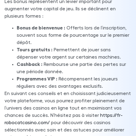
Les bonus représentent un levier important pour
augmenter votre capital de jeu. Ils se déclinent en
plusieurs formes :
Bonus de bienvenue :
Offerts lors de l’inscription,
souvent sous forme de pourcentage sur le premier
dépôt.
Tours gratuits :
Permettent de jouer sans
dépenser votre argent sur certaines machines.
Cashback :
Rembourse une partie des pertes sur
une période donnée.
Programmes VIP :
Récompensent les joueurs
réguliers avec des avantages exclusifs.
En suivant ces conseils et en choisissant judicieusement
votre plateforme, vous pourrez profiter pleinement de
l’univers des casinos en ligne tout en maximisant vos
chances de succès. N’hésitez pas à visiter
https://fr-
robocatcasino.com/
pour découvrir des casinos
sélectionnés avec soin et des astuces pour améliorer