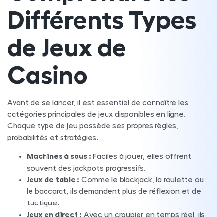
Différents Types
de Jeux de
Casino
Avant de se lancer, il est essentiel de connaître les
catégories principales de jeux disponibles en ligne.
Chaque type de jeu possède ses propres règles,
probabilités et stratégies.
Machines à sous :
Faciles à jouer, elles offrent
souvent des jackpots progressifs.
Jeux de table :
Comme le blackjack, la roulette ou
le baccarat, ils demandent plus de réflexion et de
tactique.
Jeux en direct :
Avec un croupier en temps réel, ils