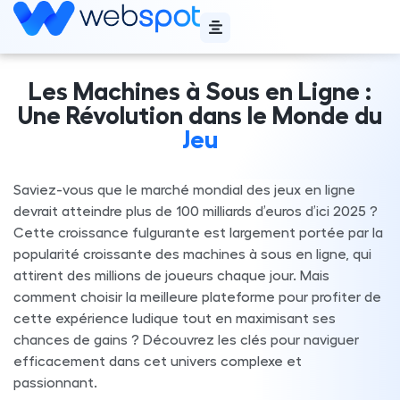
Les Machines à Sous en Ligne :
Une Révolution dans le Monde du
Jeu
Saviez-vous que le marché mondial des jeux en ligne
devrait atteindre plus de 100 milliards d’euros d’ici 2025 ?
Cette croissance fulgurante est largement portée par la
popularité croissante des machines à sous en ligne, qui
attirent des millions de joueurs chaque jour. Mais
comment choisir la meilleure plateforme pour profiter de
cette expérience ludique tout en maximisant ses
chances de gains ? Découvrez les clés pour naviguer
efficacement dans cet univers complexe et
passionnant.