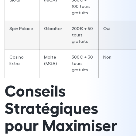
Slots
(MGA)
500€ +
100 tours
gratuits
Spin Palace
Gibraltar
200€ + 50
Oui
tours
gratuits
Casino
Malte
300€ + 30
Non
Extra
(MGA)
tours
gratuits
Conseils
Stratégiques
pour Maximiser