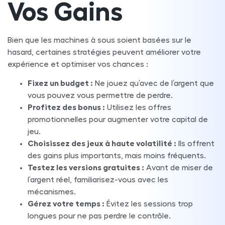
Vos Gains
Bien que les machines à sous soient basées sur le
hasard, certaines stratégies peuvent améliorer votre
expérience et optimiser vos chances :
Fixez un budget :
Ne jouez qu’avec de l’argent que
vous pouvez vous permettre de perdre.
Profitez des bonus :
Utilisez les offres
promotionnelles pour augmenter votre capital de
jeu.
Choisissez des jeux à haute volatilité :
Ils offrent
des gains plus importants, mais moins fréquents.
Testez les versions gratuites :
Avant de miser de
l’argent réel, familiarisez-vous avec les
mécanismes.
Gérez votre temps :
Évitez les sessions trop
longues pour ne pas perdre le contrôle.