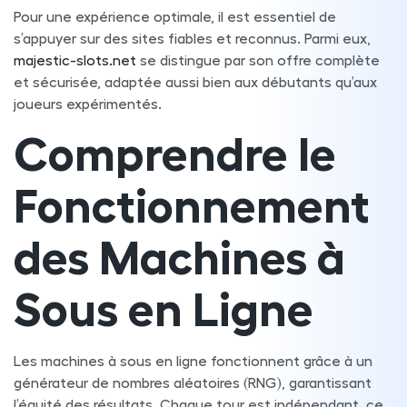
Pour une expérience optimale, il est essentiel de
s’appuyer sur des sites fiables et reconnus. Parmi eux,
majestic-slots.net
se distingue par son offre complète
et sécurisée, adaptée aussi bien aux débutants qu’aux
joueurs expérimentés.
Comprendre le
Fonctionnement
des Machines à
Sous en Ligne
Les machines à sous en ligne fonctionnent grâce à un
générateur de nombres aléatoires (RNG), garantissant
l’équité des résultats. Chaque tour est indépendant, ce