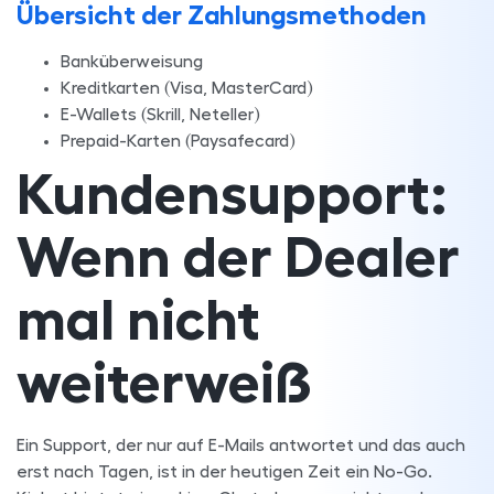
Übersicht der Zahlungsmethoden
Banküberweisung
Kreditkarten (Visa, MasterCard)
E-Wallets (Skrill, Neteller)
Prepaid-Karten (Paysafecard)
Kundensupport:
Wenn der Dealer
mal nicht
weiterweiß
Ein Support, der nur auf E-Mails antwortet und das auch
erst nach Tagen, ist in der heutigen Zeit ein No-Go.