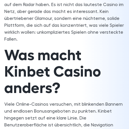
auf dem Radar haben. Es ist nicht das lauteste Casino im
Netz, aber gerade das macht es interessant. Kein
übertriebener Glamour, sondern eine nüchterne, solide
Plattform, die sich auf das konzentriert, was viele Spieler
wirklich wollen: unkompliziertes Spielen ohne versteckte
Fallen.
Was macht
Kinbet Casino
anders?
Viele Online-Casinos versuchen, mit blinkenden Bannern
und endlosen Bonusangeboten zu punkten. Kinbet
hingegen setzt auf eine klare Linie. Die
Benutzeroberfläche ist übersichtlich, die Navigation