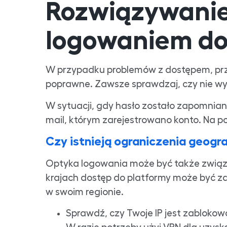
Rozwiązywanie
logowaniem do
W przypadku problemów z dostępem, prze
poprawne. Zawsze sprawdzaj, czy nie wys
W sytuacji, gdy hasło zostało zapomniane
mail, którym zarejestrowano konto. Na p
Czy istnieją ograniczenia geogr
Optyka logowania może być także związa
krajach dostęp do platformy może być za
w swoim regionie.
Sprawdź, czy Twoje IP jest zablokow