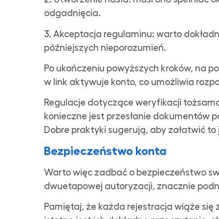
odgadnięcia.
3. Akceptacja regulaminu: warto dokładn
późniejszych nieporozumień.
Po ukończeniu powyższych kroków, na poda
w link aktywuje konto, co umożliwia rozp
Regulacje dotyczące weryfikacji tożsam
konieczne jest przesłanie dokumentów p
Dobre praktyki sugerują, aby załatwić to 
Bezpieczeństwo konta
Warto więc zadbać o bezpieczeństwo swo
dwuetapowej autoryzacji, znacznie pod
Pamiętaj, że każda rejestracja wiąże się