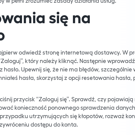
aby w pełni zrozumieć zasady działania usług.
owania się na
o
najpierw odwiedź stronę internetową dostawcy. W 
“Zaloguj”, który należy kliknąć. Następnie wprowad
hasło. Upewnij się, że nie ma błędów, szczególnie 
omniałeś hasła, skorzystaj z opcji resetowania hasła,
ij przycisk “Zaloguj się”. Sprawdź, czy pojawiają 
rować konieczność ponownego sprawdzenia danych
przypadku utrzymujących się kłopotów, rozważ kon
rzywróceniu dostępu do konta.