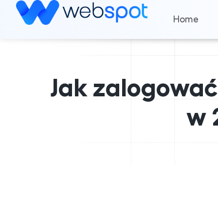
Home
Jak zalogować
w 