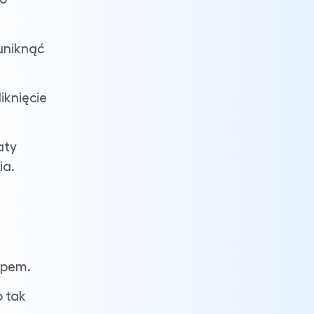
uniknąć
iknięcie
aty
ia.
ępem.
o tak