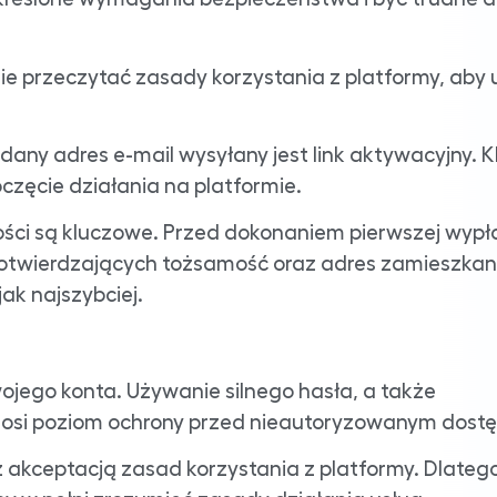
ie przeczytać zasady korzystania z platformy, aby 
ny adres e-mail wysyłany jest link aktywacyjny. Kl
oczęcie działania na platformie.
ości są kluczowe. Przed dokonaniem pierwszej wypł
otwierdzających tożsamość oraz adres zamieszkan
jak najszybciej.
jego konta. Używanie silnego hasła, a także
nosi poziom ochrony przed nieautoryzowanym dost
 z akceptacją zasad korzystania z platformy. Dlateg