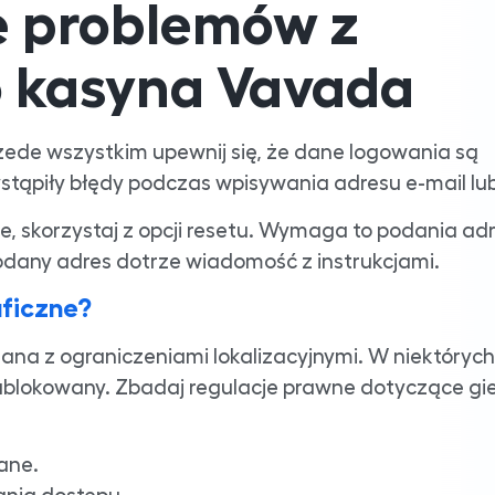
 problemów z
 kasyna Vavada
de wszystkim upewnij się, że dane logowania są
tąpiły błędy podczas wpisywania adresu e-mail lub
, skorzystaj z opcji resetu. Wymaga to podania adr
odany adres dotrze wiadomość z instrukcjami.
aficzne?
na z ograniczeniami lokalizacyjnymi. W niektórych
blokowany. Zbadaj regulacje prawne dotyczące gie
ane.