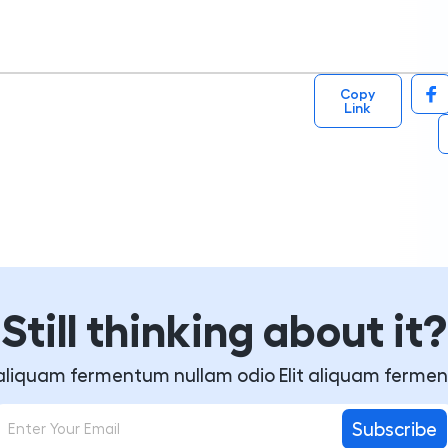
Copy
Link
Still thinking about it?
t aliquam fermentum nullam odio Elit aliquam ferme
Subscribe