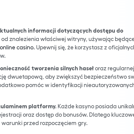
aktualnych informacji dotyczących dostępu do
 od znalezienia właściwej witryny, używając będąc
online casino
. Upewnij się, że korzystasz z oficjalnyc
tw.
nieczność tworzenia silnych haseł
oraz regularnej
ację dwuetapową, aby zwiększyć bezpieczeństwo s
 dodatkowo pomóc w identyfikacji nieautoryzowanyc
egulaminem platformy.
Każde kasyno posiada unikal
jestracji oraz dostęp do bonusów. Dlatego kluczowe
 warunki przed rozpoczęciem gry.