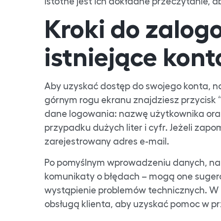
istotne jest ich dokładne przeczytanie, 
Kroki do zalog
istniejące kont
Aby uzyskać dostęp do swojego konta, 
górnym rogu ekranu znajdziesz przycisk 
dane logowania: nazwę użytkownika oraz 
przypadku dużych liter i cyfr. Jeżeli zap
zarejestrowany adres e-mail.
Po pomyślnym wprowadzeniu danych, naciśn
komunikaty o błędach – mogą one suge
wystąpienie problemów technicznych. W 
obsługą klienta, aby uzyskać pomoc w p