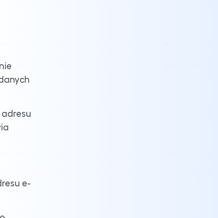
nie
 danych
 adresu
wia
resu e-
do