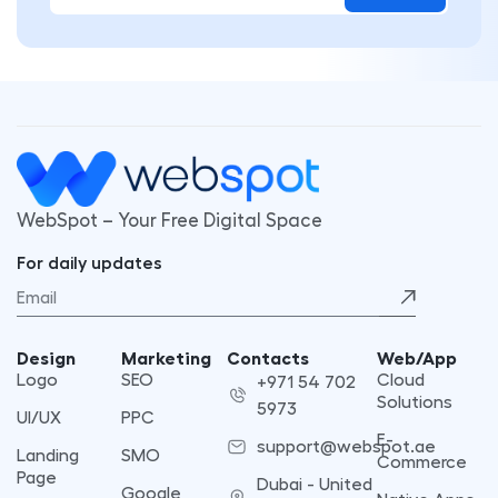
WebSpot – Your Free Digital Space
For daily updates
Design
Marketing
Contacts
Web/App
Logo
SEO
Cloud
+971 54 702
Solutions
5973
UI/UX
PPC
E-
support@webspot.ae
Landing
SMO
Commerce
Page
Dubai - United
Google