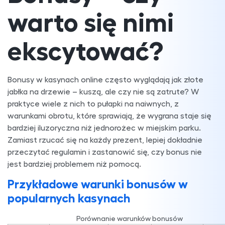
warto się nimi
ekscytować?
Bonusy w kasynach online często wyglądają jak złote
jabłka na drzewie – kuszą, ale czy nie są zatrute? W
praktyce wiele z nich to pułapki na naiwnych, z
warunkami obrotu, które sprawiają, że wygrana staje się
bardziej iluzoryczna niż jednorożec w miejskim parku.
Zamiast rzucać się na każdy prezent, lepiej dokładnie
przeczytać regulamin i zastanowić się, czy bonus nie
jest bardziej problemem niż pomocą.
Przykładowe warunki bonusów w
popularnych kasynach
Porównanie warunków bonusów