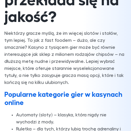
przekłada się na
jakość?
Niektórzy gracze myślą, że im więcej slotów i stołów,
tym lepiej. To jak z fast foodem – dużo, ale czy
smacznie? Kasyno z tysiącem gier może być równie
interesujące jak sklep z milionem rodzajów chipsów – na
dłuższą metę nudne i przewidywalne. Lepiej wybrać
miejsce, które oferuje starannie wyselekcjonowane
tytuły, a nie tylko zasypuje gracza masą opcji, które i tak
kończą się na kilku ulubionych.
Popularne kategorie gier w kasynach
online
Automaty (sloty) – klasyka, która nigdy nie
wychodzi z mody.
Ruletka – dla tych, którzy lubią trochę adrenaliny i