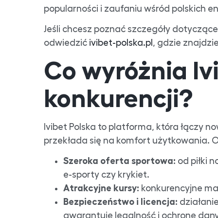
popularności i zaufaniu wśród polskich 
Jeśli chcesz poznać szczegóły dotyczące
odwiedzić
ivibet-polska.pl
, gdzie znajdz
Co wyróżnia Ivi
konkurencji?
Ivibet Polska to platforma, która łączy n
przekłada się na komfort użytkowania. O
Szeroka oferta sportowa:
od piłki n
e-sporty czy krykiet.
Atrakcyjne kursy:
konkurencyjne mar
Bezpieczeństwo i licencja:
działanie
gwarantuje legalność i ochronę dan