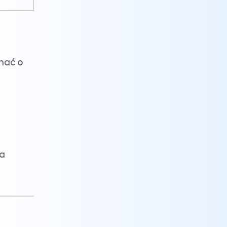
nać o
na