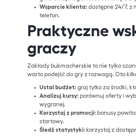
Wsparcie klienta:
dostępne 24/7, z 
telefon.
Praktyczne ws
graczy
Zakłady bukmacherskie to nie tylko szan
warto podejść do gry z rozwagą. Oto kilk
Ustal budżet:
graj tylko za środki, 
Analizuj kursy:
porównuj oferty i wyb
wygranej.
Korzystaj z promocji:
bonusy powital
startowy.
Śledź statystyki:
korzystaj z dostęp