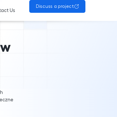
Discuss a project
act Us
ów
ch
ieczne