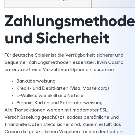
Zahlungsmethod
und Sicherheit
Für deutsche Spieler ist die Verfügbarkeit sicherer und
bequemer Zahlungsmethoden essenziell. Irwin Casino
unterstützt eine Vielzahl von Optionen, darunter:
Banküberweisung
Kredit- und Debitkarten (Visa, Mastercard)
E-Wallets wie Skrill und Neteller
Prepaid-Karten und Sofortüberweisung
Alle Transaktionen werden mit modernster SSL-
Verschlüsselung geschützt, sodass persönliche und
finanzielle Daten stets sicher sind. Zudem erfüllt das
Casino die gesetzlichen Vorgaben für den deutschen