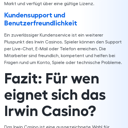
Markt und verfügt über eine gültige Lizenz.
Kundensupport und
Benutzerfreundlichkeit
Ein zuverlässiger Kundenservice ist ein weiterer
Pluspunkt des Irwin Casinos. Spieler können den Support
per Live-Chat, E-Mail oder Telefon erreichen. Die
Mitarbeiter sind freundlich, kompetent und helfen bei
Fragen rund um Konto, Spiele oder technische Probleme.
Fazit: Für wen
eignet sich das
Irwin Casino?
Das Irwin Casino ist eine ausgezeichnete Wahl für