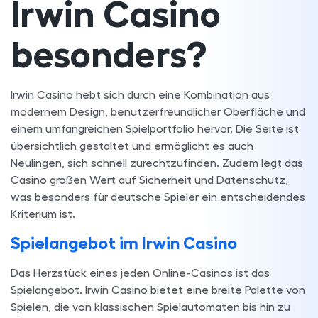
Irwin Casino
besonders?
Irwin Casino hebt sich durch eine Kombination aus
modernem Design, benutzerfreundlicher Oberfläche und
einem umfangreichen Spielportfolio hervor. Die Seite ist
übersichtlich gestaltet und ermöglicht es auch
Neulingen, sich schnell zurechtzufinden. Zudem legt das
Casino großen Wert auf Sicherheit und Datenschutz,
was besonders für deutsche Spieler ein entscheidendes
Kriterium ist.
Spielangebot im Irwin Casino
Das Herzstück eines jeden Online-Casinos ist das
Spielangebot. Irwin Casino bietet eine breite Palette von
Spielen, die von klassischen Spielautomaten bis hin zu