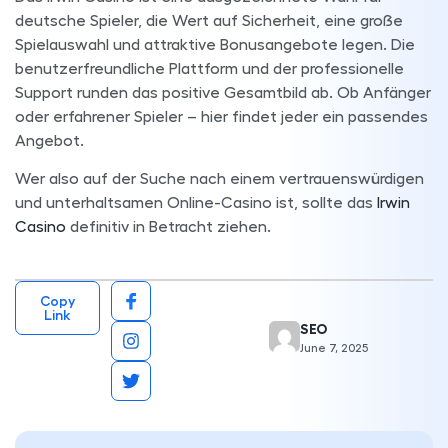
deutsche Spieler, die Wert auf Sicherheit, eine große
Spielauswahl und attraktive Bonusangebote legen. Die
benutzerfreundliche Plattform und der professionelle
Support runden das positive Gesamtbild ab. Ob Anfänger
oder erfahrener Spieler – hier findet jeder ein passendes
Angebot.
Wer also auf der Suche nach einem vertrauenswürdigen
und unterhaltsamen Online-Casino ist, sollte das
Irwin
Casino
definitiv in Betracht ziehen.
Copy
Link
SEO
June 7, 2025