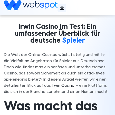
Irwin Casino im Test: Ein
umfassender Überblick für
deutsche
Spieler
Die Welt der Online-Casinos wächst stetig und mit ihr
die Vielfalt an Angeboten für Spieler aus Deutschland.
Doch wie findet man ein seriöses und unterhaltsames
Casino, das sowohl Sicherheit als auch ein attraktives
Spielerlebnis bietet? In diesem Artikel werfen wir einen
detaillierten Blick auf das
Irwin Casino
– eine Plattform,
die sich in der Branche zunehmend einen Namen macht.
Was macht das