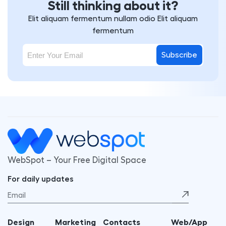
Still thinking about it?
Elit aliquam fermentum nullam odio Elit aliquam
fermentum
Subscribe
WebSpot – Your Free Digital Space
For daily updates
Design
Marketing
Contacts
Web/App