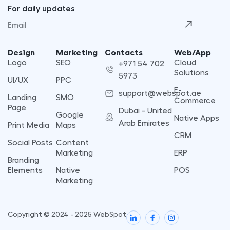
For daily updates
Design
Marketing
Contacts
Web/App
Logo
SEO
Cloud
+971 54 702
Solutions
5973
UI/UX
PPC
E-
support@webspot.ae
Landing
SMO
Commerce
Page
Dubai - United
Google
Native Apps
Arab Emirates
Print Media
Maps
CRM
Social Posts
Content
Marketing
ERP
Branding
Elements
Native
POS
Marketing
Copyright © 2024 - 2025 WebSpot