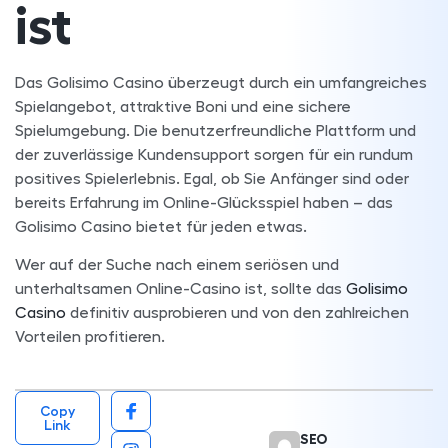
ist
Das Golisimo Casino überzeugt durch ein umfangreiches
Spielangebot, attraktive Boni und eine sichere
Spielumgebung. Die benutzerfreundliche Plattform und
der zuverlässige Kundensupport sorgen für ein rundum
positives Spielerlebnis. Egal, ob Sie Anfänger sind oder
bereits Erfahrung im Online-Glücksspiel haben – das
Golisimo Casino bietet für jeden etwas.
Wer auf der Suche nach einem seriösen und
unterhaltsamen Online-Casino ist, sollte das
Golisimo
Casino
definitiv ausprobieren und von den zahlreichen
Vorteilen profitieren.
Copy
Link
SEO