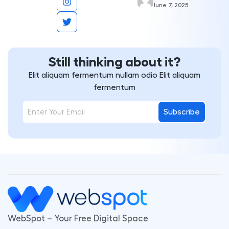
June 7, 2025
Still thinking about it?
Elit aliquam fermentum nullam odio Elit aliquam
fermentum
Subscribe
WebSpot – Your Free Digital Space