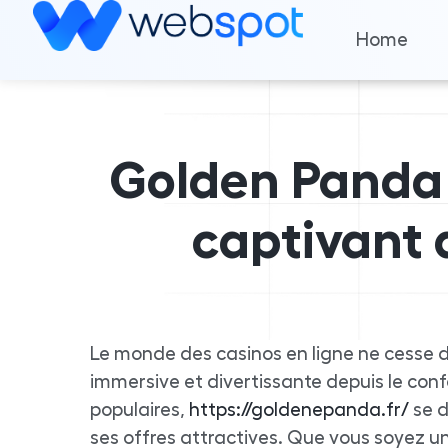
Home
Golden Panda 
captivant 
Le monde des casinos en ligne ne cesse d
immersive et divertissante depuis le confo
populaires,
https://goldenepanda.fr/
se d
ses offres attractives. Que vous soyez 