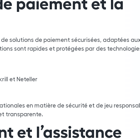
e paiement et la
e solutions de paiement sécurisées, adaptées au
ctions sont rapides et protégées par des technologie
d
ill et Neteller
ationales en matière de sécurité et de jeu responsab
et transparente.
nt et l’assistance