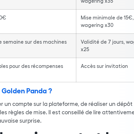
wagering x35
00€
Mise minimale de 15€,
wagering x30
e semaine sur des machines
Validité de 7 jours, w
x25
bles pour des récompenses
Accès sur invitation
r Golden Panda ?
éer un compte sur la plateforme, de réaliser un dépôt
s règles de mise. Il est conseillé de lire attentiveme
uvaise surprise.