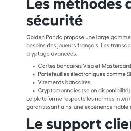
Les méthodes d
sécurité
Golden Panda propose une large gamme d
besoins des joueurs français. Les transa
cryptage avancées.
Cartes bancaires Visa et Mastercar
Portefeuilles électroniques comme Skr
Virements bancaires
Cryptomonnaies (selon disponibilité)
La plateforme respecte les normes intern
garantissant ainsi une expérience fiable 
Le support clie