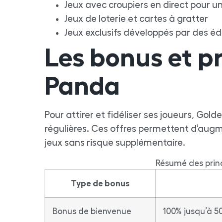
Jeux avec croupiers en direct pour u
Jeux de loterie et cartes à gratter
Jeux exclusifs développés par des é
Les bonus et p
Panda
Pour attirer et fidéliser ses joueurs, G
régulières. Ces offres permettent d’aug
jeux sans risque supplémentaire.
Résumé des prin
Type de bonus
Bonus de bienvenue
100% jusqu’à 5