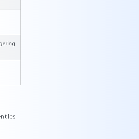
agering
nt les