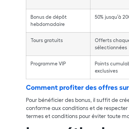
Bonus de dépôt
50% jusqu’à 2
hebdomadaire
Tours gratuits
Offerts chaqu
sélectionnées
Programme VIP
Points cumula
exclusives
Comment profiter des offres su
Pour bénéficier des bonus, il suffit de cr
conforme aux conditions et de respecter le
termes et conditions pour éviter toute ma