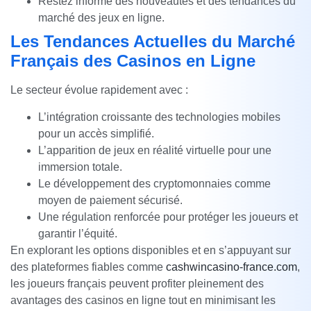
Restez informé des nouveautés et des tendances du
marché des jeux en ligne.
Les Tendances Actuelles du Marché
Français des Casinos en Ligne
Le secteur évolue rapidement avec :
L’intégration croissante des technologies mobiles
pour un accès simplifié.
L’apparition de jeux en réalité virtuelle pour une
immersion totale.
Le développement des cryptomonnaies comme
moyen de paiement sécurisé.
Une régulation renforcée pour protéger les joueurs et
garantir l’équité.
En explorant les options disponibles et en s’appuyant sur
des plateformes fiables comme
cashwincasino-france.com
,
les joueurs français peuvent profiter pleinement des
avantages des casinos en ligne tout en minimisant les