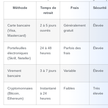
Méthode
Temps de
Frais
Sécurité
retrait
Carte bancaire
2 à 5 jours
Généralement
Élevée
(Visa,
ouvrés
gratuit
Mastercard)
Portefeuilles
24 à 48
Parfois des
Élevée
électroniques
heures
frais
(Skrill, Neteller)
Virement
3 à 7 jours
Variable
Élevée
bancaire
Cryptomonnaies
Instantané
Faibles
Très
(Bitcoin,
à 24
élevée
Ethereum)
heures