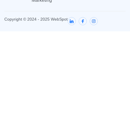
Marketing
Copyright © 2024 - 2025 WebSpot