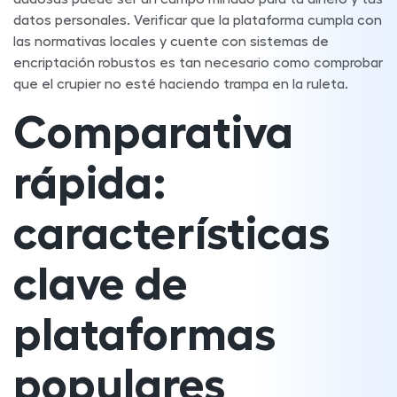
datos personales. Verificar que la plataforma cumpla con
las normativas locales y cuente con sistemas de
encriptación robustos es tan necesario como comprobar
que el crupier no esté haciendo trampa en la ruleta.
Comparativa
rápida:
características
clave de
plataformas
populares