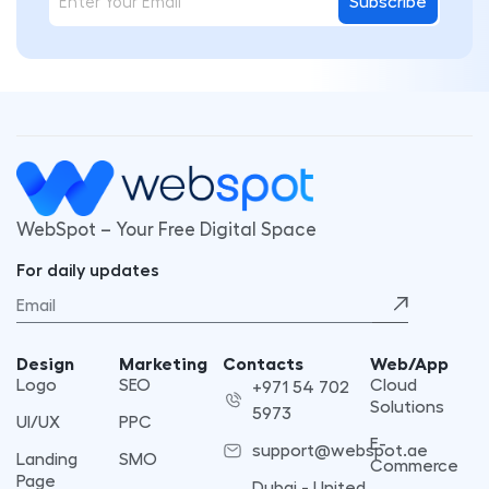
Subscribe
WebSpot – Your Free Digital Space
For daily updates
Design
Marketing
Contacts
Web/App
Logo
SEO
Cloud
+971 54 702
Solutions
5973
UI/UX
PPC
E-
support@webspot.ae
Landing
SMO
Commerce
Page
Dubai - United