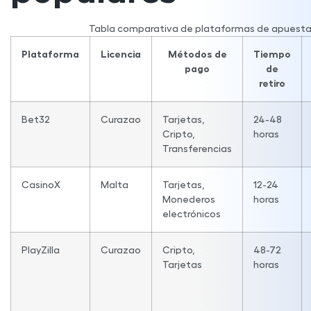
Tabla comparativa de plataformas de apuest
Plataforma
Licencia
Métodos de
Tiempo
pago
de
retiro
Bet32
Curazao
Tarjetas,
24-48
Cripto,
horas
Transferencias
CasinoX
Malta
Tarjetas,
12-24
Monederos
horas
electrónicos
PlayZilla
Curazao
Cripto,
48-72
Tarjetas
horas