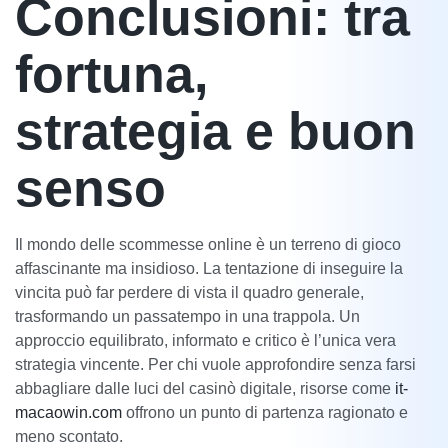
Conclusioni: tra
fortuna,
strategia e buon
senso
Il mondo delle scommesse online è un terreno di gioco
affascinante ma insidioso. La tentazione di inseguire la
vincita può far perdere di vista il quadro generale,
trasformando un passatempo in una trappola. Un
approccio equilibrato, informato e critico è l’unica vera
strategia vincente. Per chi vuole approfondire senza farsi
abbagliare dalle luci del casinò digitale, risorse come
it-
macaowin.com
offrono un punto di partenza ragionato e
meno scontato.