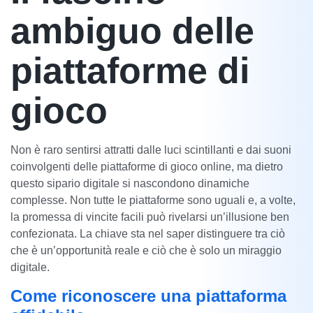
ambiguo delle
piattaforme di
gioco
Non è raro sentirsi attratti dalle luci scintillanti e dai suoni
coinvolgenti delle piattaforme di gioco online, ma dietro
questo sipario digitale si nascondono dinamiche
complesse. Non tutte le piattaforme sono uguali e, a volte,
la promessa di vincite facili può rivelarsi un’illusione ben
confezionata. La chiave sta nel saper distinguere tra ciò
che è un’opportunità reale e ciò che è solo un miraggio
digitale.
Come riconoscere una piattaforma