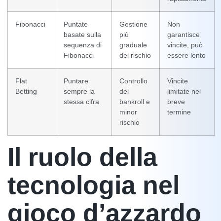
Fibonacci
Puntate
Gestione
Non
basate sulla
più
garantisce
sequenza di
graduale
vincite, può
Fibonacci
del rischio
essere lento
Flat
Puntare
Controllo
Vincite
Betting
sempre la
del
limitate nel
stessa cifra
bankroll e
breve
minor
termine
rischio
Il ruolo della
tecnologia nel
gioco d’azzardo