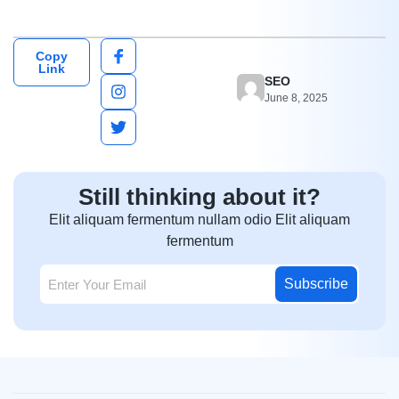
Copy
Link
SEO
June 8, 2025
Still thinking about it?
Elit aliquam fermentum nullam odio Elit aliquam
fermentum
Subscribe