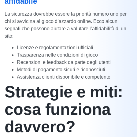
affidabile
La sicurezza dovrebbe essere la priorità numero uno per
chi si avvicina al gioco d’azzardo online. Ecco alcuni
segnali che possono aiutare a valutare l’affidabilità di un
sito:
Licenze e regolamentazioni ufficiali
Trasparenza nelle condizioni di gioco
Recensioni e feedback da parte degli utenti
Metodi di pagamento sicuri e riconosciuti
Assistenza clienti disponibile e competente
Strategie e miti:
cosa funziona
davvero?