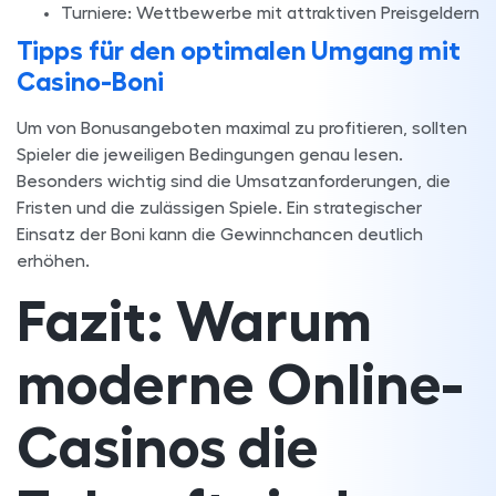
Turniere: Wettbewerbe mit attraktiven Preisgeldern
Tipps für den optimalen Umgang mit
Casino-Boni
Um von Bonusangeboten maximal zu profitieren, sollten
Spieler die jeweiligen Bedingungen genau lesen.
Besonders wichtig sind die Umsatzanforderungen, die
Fristen und die zulässigen Spiele. Ein strategischer
Einsatz der Boni kann die Gewinnchancen deutlich
erhöhen.
Fazit: Warum
moderne Online-
Casinos die