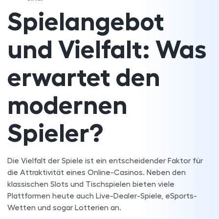
Spielangebot
und Vielfalt: Was
erwartet den
modernen
Spieler?
Die Vielfalt der Spiele ist ein entscheidender Faktor für
die Attraktivität eines Online-Casinos. Neben den
klassischen Slots und Tischspielen bieten viele
Plattformen heute auch Live-Dealer-Spiele, eSports-
Wetten und sogar Lotterien an.