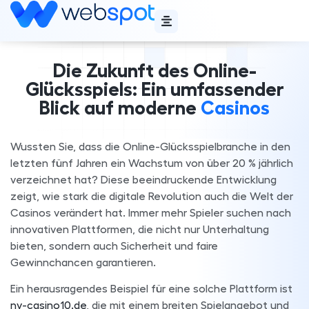
Die Zukunft des Online-
Glücksspiels: Ein umfassender
Blick auf moderne
Casinos
Wussten Sie, dass die Online-Glücksspielbranche in den
letzten fünf Jahren ein Wachstum von über 20 % jährlich
verzeichnet hat? Diese beeindruckende Entwicklung
zeigt, wie stark die digitale Revolution auch die Welt der
Casinos verändert hat. Immer mehr Spieler suchen nach
innovativen Plattformen, die nicht nur Unterhaltung
bieten, sondern auch Sicherheit und faire
Gewinnchancen garantieren.
Ein herausragendes Beispiel für eine solche Plattform ist
nv-casino10.de
, die mit einem breiten Spielangebot und