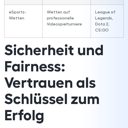
eSports-
Wetten auf
League of
Wetten
professionelle
Legends,
Videospielturniere
Dota 2,
CS:GO
Sicherheit und
Fairness:
Vertrauen als
Schlüssel zum
Erfolg