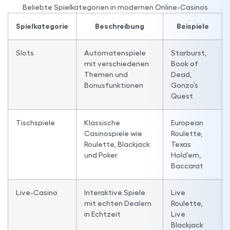
Beliebte Spielkategorien in modernen Online-Casinos
Spielkategorie
Beschreibung
Beispiele
Slots
Automatenspiele
Starburst,
mit verschiedenen
Book of
Themen und
Dead,
Bonusfunktionen
Gonzo’s
Quest
Tischspiele
Klassische
European
Casinospiele wie
Roulette,
Roulette, Blackjack
Texas
und Poker
Hold’em,
Baccarat
Live-Casino
Interaktive Spiele
Live
mit echten Dealern
Roulette,
in Echtzeit
Live
Blackjack