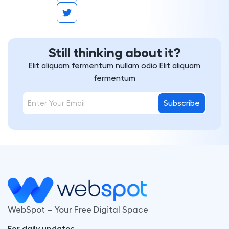
Still thinking about it?
Elit aliquam fermentum nullam odio Elit aliquam
fermentum
Subscribe
WebSpot – Your Free Digital Space
For daily updates