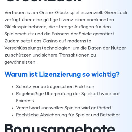
Vertrauen ist im Online-Glücksspiel essenziell. GreenLuck
verfügt über eine gültige Lizenz einer anerkannten
Glücksspielbehörde, die strenge Auflagen für den
Spielerschutz und die Fairness der Spiele garantiert.
Zudem setzt das Casino auf modernste
Verschlüsselungstechnologien, um die Daten der Nutzer
zu schützen und sichere Transaktionen zu
gewährleisten.
Warum ist Lizenzierung so wichtig?
Schutz vor betrügerischen Praktiken
Regelmäßige Überprüfung der Spielsoftware auf
Fairness
Verantwortungsvolles Spielen wird gefördert
Rechtliche Absicherung für Spieler und Betreiber
Bonusangebote