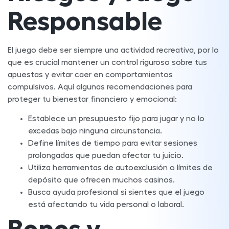
Responsable
El juego debe ser siempre una actividad recreativa, por lo
que es crucial mantener un control riguroso sobre tus
apuestas y evitar caer en comportamientos
compulsivos. Aquí algunas recomendaciones para
proteger tu bienestar financiero y emocional:
Establece un presupuesto fijo para jugar y no lo
excedas bajo ninguna circunstancia.
Define límites de tiempo para evitar sesiones
prolongadas que puedan afectar tu juicio.
Utiliza herramientas de autoexclusión o límites de
depósito que ofrecen muchos casinos.
Busca ayuda profesional si sientes que el juego
está afectando tu vida personal o laboral.
Bonos y