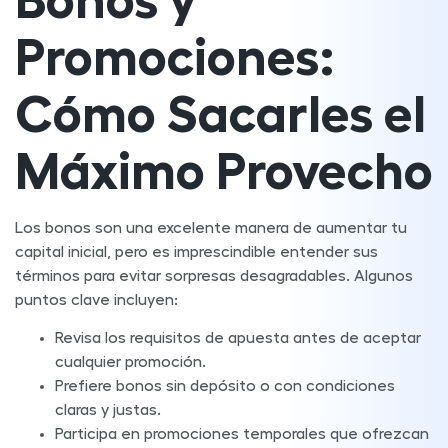
Promociones:
Cómo Sacarles el
Máximo Provecho
Los bonos son una excelente manera de aumentar tu
capital inicial, pero es imprescindible entender sus
términos para evitar sorpresas desagradables. Algunos
puntos clave incluyen:
Revisa los requisitos de apuesta antes de aceptar
cualquier promoción.
Prefiere bonos sin depósito o con condiciones
claras y justas.
Participa en promociones temporales que ofrezcan