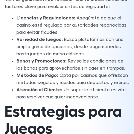
factores clave para evaluar antes de registrarte:
Licencias y Regulaciones:
Asegúrate de que el
casino esté regulado por autoridades reconocidas
para evitar fraudes.
Variedad de Juegos:
Busca plataformas con una
amplia gama de opciones, desde tragamonedas
hasta juegos de mesa clásicos.
Bonos y Promociones:
Revisa las condiciones de
los bonos para aprovecharlos sin caer en trampas.
Métodos de Pago:
Opta por casinos que ofrezcan
métodos seguros y rápidos para depósitos y retiros.
Atención al Cliente:
Un soporte eficiente es vital
para resolver cualquier inconveniente.
Estrategias para
Juegos