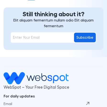
Still thinking about it?
Elit aliquam fermentum nullam odio Elit aliquam
fermentum
Subscribe
WebSpot – Your Free Digital Space
For daily updates