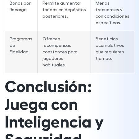
Bonos por
Permite aumentar
Menos
Recarga
fondos en depósitos
frecuentes y
posteriores.
con condiciones
específicas.
Programas
Ofrecen
Beneficios
de
recompensas
acumulativos
Fidelidad
constantes para
que requieren
jugadores
tiempo.
habituales.
Conclusión:
Juega con
Inteligencia y