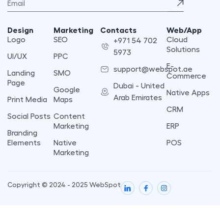
Design
Marketing
Contacts
Web/App
Logo
SEO
Cloud
+971 54 702
Solutions
5973
UI/UX
PPC
E-
support@webspot.ae
Landing
SMO
Commerce
Page
Dubai - United
Google
Native Apps
Arab Emirates
Print Media
Maps
CRM
Social Posts
Content
Marketing
ERP
Branding
Elements
Native
POS
Marketing
Copyright © 2024 - 2025 WebSpot