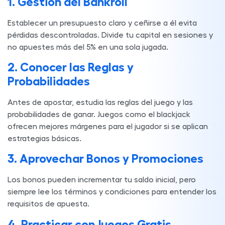
1. Gestión del Bankroll
Establecer un presupuesto claro y ceñirse a él evita
pérdidas descontroladas. Divide tu capital en sesiones y
no apuestes más del 5% en una sola jugada.
2. Conocer las Reglas y
Probabilidades
Antes de apostar, estudia las reglas del juego y las
probabilidades de ganar. Juegos como el blackjack
ofrecen mejores márgenes para el jugador si se aplican
estrategias básicas.
3. Aprovechar Bonos y Promociones
Los bonos pueden incrementar tu saldo inicial, pero
siempre lee los términos y condiciones para entender los
requisitos de apuesta.
4. Practicar con Juegos Gratis