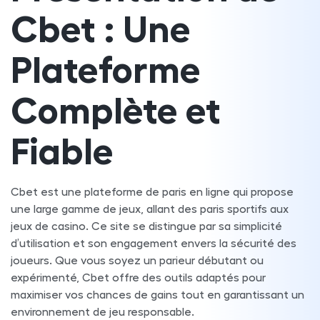
Cbet : Une
Plateforme
Complète et
Fiable
Cbet est une plateforme de paris en ligne qui propose
une large gamme de jeux, allant des paris sportifs aux
jeux de casino. Ce site se distingue par sa simplicité
d’utilisation et son engagement envers la sécurité des
joueurs. Que vous soyez un parieur débutant ou
expérimenté, Cbet offre des outils adaptés pour
maximiser vos chances de gains tout en garantissant un
environnement de jeu responsable.