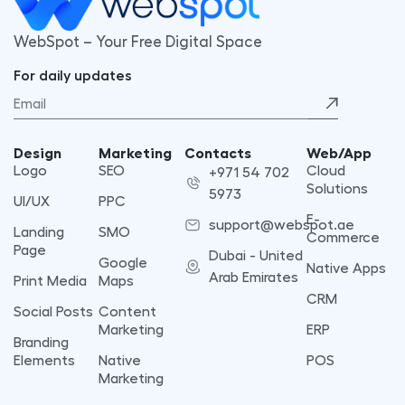
WebSpot – Your Free Digital Space
For daily updates
Design
Marketing
Contacts
Web/App
Logo
SEO
Cloud
+971 54 702
Solutions
5973
UI/UX
PPC
E-
support@webspot.ae
Landing
SMO
Commerce
Page
Dubai - United
Google
Native Apps
Arab Emirates
Print Media
Maps
CRM
Social Posts
Content
Marketing
ERP
Branding
Elements
Native
POS
Marketing