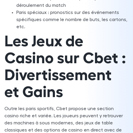
déroulement du match
Paris spéciaux : pronostics sur des événements
spécifiques comme le nombre de buts, les cartons,
etc.
Les Jeux de
Casino sur Cbet :
Divertissement
et Gains
Outre les paris sportifs, Cbet propose une section
casino riche et variée. Les joueurs peuvent y retrouver
des machines à sous modernes, des jeux de table
classiques et des options de casino en direct avec de