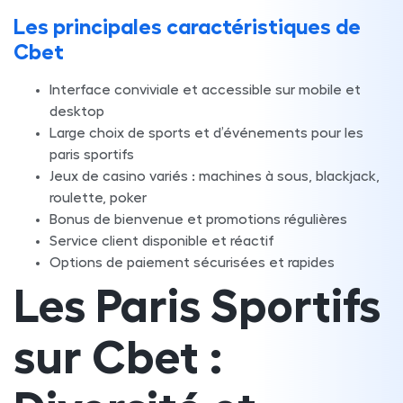
Les principales caractéristiques de
Cbet
Interface conviviale et accessible sur mobile et
desktop
Large choix de sports et d’événements pour les
paris sportifs
Jeux de casino variés : machines à sous, blackjack,
roulette, poker
Bonus de bienvenue et promotions régulières
Service client disponible et réactif
Options de paiement sécurisées et rapides
Les Paris Sportifs
sur Cbet :