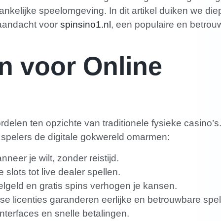
nkelijke speelomgeving. In dit artikel duiken we die
 aandacht voor
spinsino1.nl
, een populaire en betro
 voor Online
delen ten opzichte van traditionele fysieke casino’s.
spelers de digitale gokwereld omarmen:
eer je wilt, zonder reistijd.
slots tot live dealer spellen.
lgeld en gratis spins verhogen je kansen.
e licenties garanderen eerlijke en betrouwbare spel
interfaces en snelle betalingen.