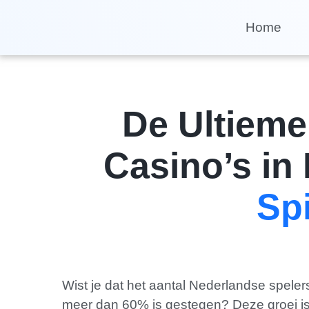
Home
De Ultieme
Casino’s in
Sp
Wist je dat het aantal Nederlandse spelers
meer dan 60% is gestegen? Deze groei is n