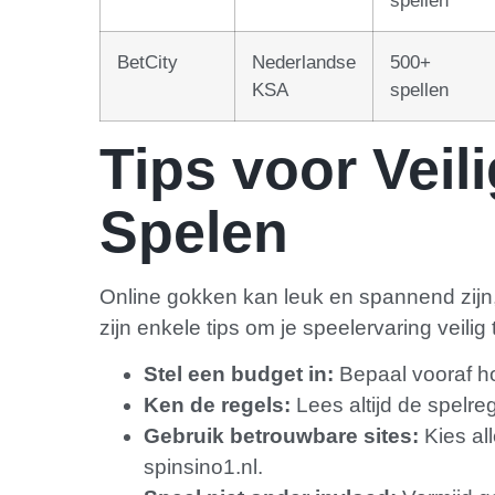
spellen
BetCity
Nederlandse
500+
KSA
spellen
Tips voor Veil
Spelen
Online gokken kan leuk en spannend zijn, 
zijn enkele tips om je speelervaring veilig
Stel een budget in:
Bepaal vooraf ho
Ken de regels:
Lees altijd de spelr
Gebruik betrouwbare sites:
Kies all
spinsino1.nl.