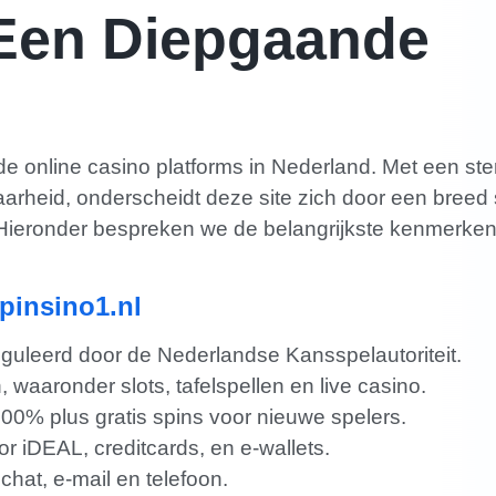
 Een Diepgaande
de online casino platforms in Nederland. Met een ste
arheid, onderscheidt deze site zich door een breed 
 Hieronder bespreken we de belangrijkste kenmerke
pinsino1.nl
guleerd door de Nederlandse Kansspelautoriteit.
waaronder slots, tafelspellen en live casino.
0% plus gratis spins voor nieuwe spelers.
 iDEAL, creditcards, en e-wallets.
chat, e-mail en telefoon.