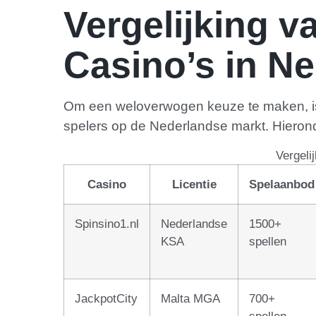
Vergelijking v
Casino’s in N
Om een weloverwogen keuze te maken, is 
spelers op de Nederlandse markt. Hieronder
Vergeli
Casino
Licentie
Spelaanbod
Spinsino1.nl
Nederlandse
1500+
KSA
spellen
JackpotCity
Malta MGA
700+