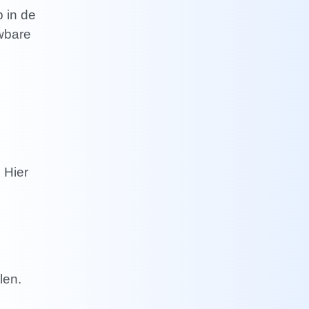
p in de
uwbare
 Hier
len.