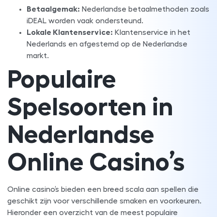
Betaalgemak:
Nederlandse betaalmethoden zoals
iDEAL worden vaak ondersteund.
Lokale Klantenservice:
Klantenservice in het
Nederlands en afgestemd op de Nederlandse
markt.
Populaire
Spelsoorten in
Nederlandse
Online Casino’s
Online casino’s bieden een breed scala aan spellen die
geschikt zijn voor verschillende smaken en voorkeuren.
Hieronder een overzicht van de meest populaire