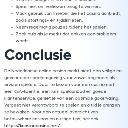
Speel niet om verliezen terug te winnen.
Maak gebruik van limieten die het casino aanbiedt,
zoals stortings- en tijdslimieten.
Neem regelmatig pauzes tijdens het spelen.
Zoek hulp als je merkt dat gokken een probleem
wordt.
Conclusie
De Nederlandse online casino markt biedt een veilige en
gevarieerde speelomgeving voor zowel beginners als
ervaren spelers. Door te kiezen voor een casino met
een KSA-licentie, een ruim spelaanbod en goede
klantenservice, geniet je van een optimale gokervaring.
Vergeet niet verantwoord te spelen en altijd je grenzen
te bewaken. Voor een actueel overzicht van
betrouwbare casino’s en nuttige tips, bezoek
https://kaasinocasino.net/
.