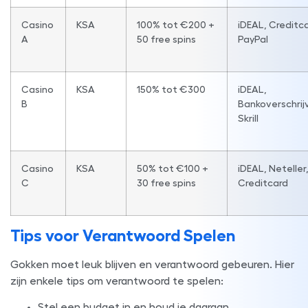
Casino
KSA
100% tot €200 +
iDEAL, Creditca
A
50 free spins
PayPal
Casino
KSA
150% tot €300
iDEAL,
B
Bankoverschrijv
Skrill
Casino
KSA
50% tot €100 +
iDEAL, Neteller
C
30 free spins
Creditcard
Tips voor Verantwoord Spelen
Gokken moet leuk blijven en verantwoord gebeuren. Hier
zijn enkele tips om verantwoord te spelen:
Stel een budget in en houd je daaraan.