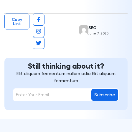
Copy
Link
SEO
June 7, 2025
Still thinking about it?
Elit aliquam fermentum nullam odio Elit aliquam
fermentum
Subscribe