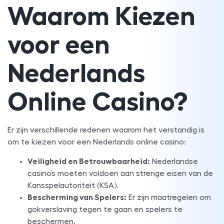
Waarom Kiezen
voor een
Nederlands
Online Casino?
Er zijn verschillende redenen waarom het verstandig is
om te kiezen voor een Nederlands online casino:
Veiligheid en Betrouwbaarheid:
Nederlandse
casino’s moeten voldoen aan strenge eisen van de
Kansspelautoriteit (KSA).
Bescherming van Spelers:
Er zijn maatregelen om
gokverslaving tegen te gaan en spelers te
beschermen.