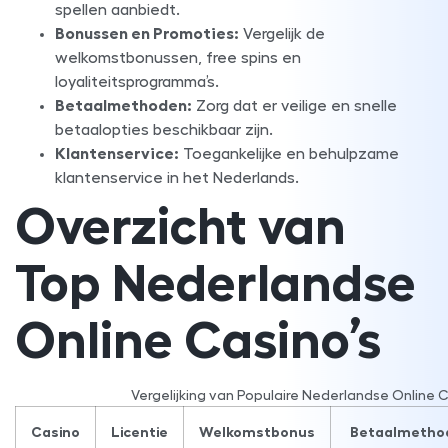
spellen aanbiedt.
Bonussen en Promoties:
Vergelijk de
welkomstbonussen, free spins en
loyaliteitsprogramma’s.
Betaalmethoden:
Zorg dat er veilige en snelle
betaalopties beschikbaar zijn.
Klantenservice:
Toegankelijke en behulpzame
klantenservice in het Nederlands.
Overzicht van
Top Nederlandse
Online Casino’s
Vergelijking van Populaire Nederlandse Online C
Casino
Licentie
Welkomstbonus
Betaalmetho