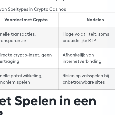
 van Speltypes in Crypto Casino’s
Voordeel met Crypto
Nadelen
nelle transacties,
Hoge volatiliteit, soms
ransparantie
onduidelijke RTP
irecte crypto-inzet, geen
Afhankelijk van
ertraging
internetverbinding
nelle potafwikkeling,
Risico op valsspelen bij
noniem spelen
onbetrouwbare sites
et Spelen in een