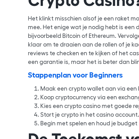
Crypto Casino
Het klinkt misschien alsof je een raket 
mee. Het enige wat je nodig hebt is een 
bijvoorbeeld Bitcoin of Ethereum. Vervolg
klaar om te draaien aan de rollen of je k
reviews te checken en te kijken of het ca
een garantie is, maar het is beter dan bl
Stappenplan voor Beginners
Maak een crypto wallet aan via een
Koop cryptocurrency via een exchang
Kies een crypto casino met goede re
Stort je crypto in het casino account
Begin met spelen en houd je budget 
De Toekomst v