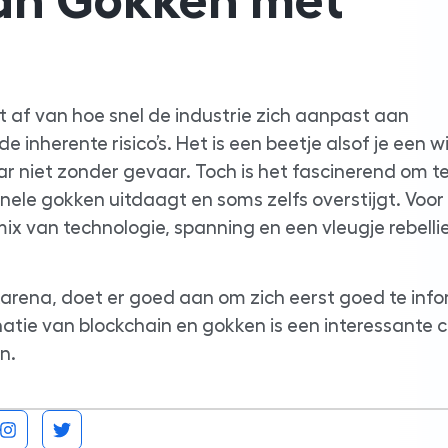
t af van hoe snel de industrie zich aanpast aan
inherente risico’s. Het is een beetje alsof je een w
 niet zonder gevaar. Toch is het fascinerend om te
nele gokken uitdaagt en soms zelfs overstijgt. Voor
ix van technologie, spanning en een vleugje rebelli
karena, doet er goed aan om zich eerst goed te inf
natie van blockchain en gokken is een interessante c
n.