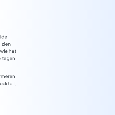
ilde
 zien
 wie het
e tegen
ormeren
ocktail,