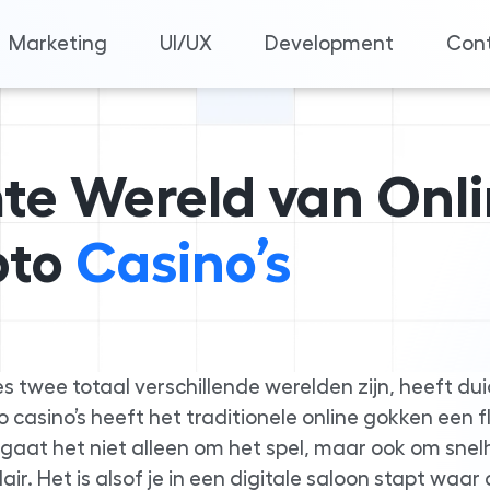
Marketing
UI/UX
Development
Cont
e Wereld van Onl
pto
Casino’s
 twee totaal verschillende werelden zijn, heeft duid
casino’s heeft het traditionele online gokken een f
gaat het niet alleen om het spel, maar ook om snel
air. Het is alsof je in een digitale saloon stapt waar