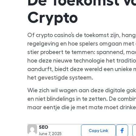
Crypto
Of crypto casino’s de toekomst zijn, hang
regelgeving en hoe spelers omgaan met de 
stier probeert te temmen: spannend, maar
hoe deze nieuwe technologie het traditio
aandurft, biedt deze wereld een unieke m
het gevestigde systeem.
Wie zich wil wagen aan deze digitale go
en niet blindelings in te zetten. De combi
maar eentje die je met mate moet drinke
SEO
Copy Link
June 7, 2025