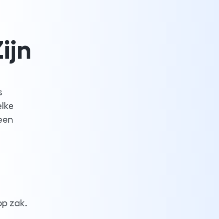
ijn
s
elke
 een
p zak.