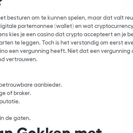
?
moet besturen om te kunnen spelen, maar dat valt re
digitale portemonnee (wallet) en wat cryptocurrency
ens kies je een casino dat crypto accepteert en je b
aarten te leggen. Toch is het verstandig om eerst ev
sino een vergunning heeft. Niet dat een vergunning a
ind vertrouwen.
 betrouwbare aanbieder.
e of broker.
putatie.
.
in de gaten.
an Gokken met