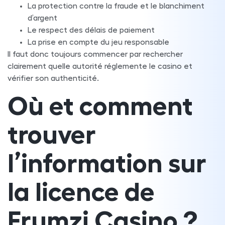
La protection contre la fraude et le blanchiment
d’argent
Le respect des délais de paiement
La prise en compte du jeu responsable
Il faut donc toujours commencer par rechercher
clairement quelle autorité réglemente le casino et
vérifier son authenticité.
Où et comment
trouver
l’information sur
la licence de
Frumzi Casino ?