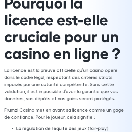
Pourquoi la
licence est-elle
cruciale pour un
casino en ligne ?
La licence est la preuve officielle qu’un casino opère
dans le cadre légal, respectant des critères stricts
imposés par une autorité compétente. Sans cette
validation, il est impossible d’avoir la garantie que vos
données, vos dépôts et vos gains seront protégés.
Frumzi Casino met en avant sa licence comme un gage
de confiance. Pour le joueur, cela signifie :
La régulation de l’équité des jeux (fair-play)