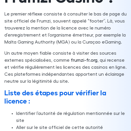
Le premier réflexe consiste à consulter le bas de page du
site officiel de Frumzi, souvent appelé “footer”. Là, vous
trouverez la mention de la licence avec le numéro
d’enregistrement et l’organisme émetteur, par exemple la
Malta Gaming Authority (MGA) ou la Curaçao eGaming.
Un autre moyen fiable consiste à visiter des sources
externes spécialisées, comme
frumzi-fr.org
, qui recense
et vérifie régulièrement les licences des casinos en ligne.
Ces plateformes indépendantes apportent un éclairage
neutre sur la légitimité du site.
Liste des étapes pour vérifier la
licence :
Identifier l’autorité de régulation mentionnée sur le
site
Aller sur le site officiel de cette autorité