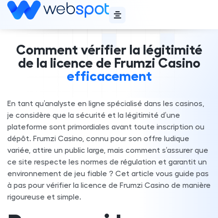
Comment vérifier la légitimité
de la licence de Frumzi Casino
efficacement
En tant qu’analyste en ligne spécialisé dans les casinos,
je considère que la sécurité et la légitimité d’une
plateforme sont primordiales avant toute inscription ou
dépôt. Frumzi Casino, connu pour son offre ludique
variée, attire un public large, mais comment s’assurer que
ce site respecte les normes de régulation et garantit un
environnement de jeu fiable ? Cet article vous guide pas
à pas pour vérifier la licence de Frumzi Casino de manière
rigoureuse et simple.