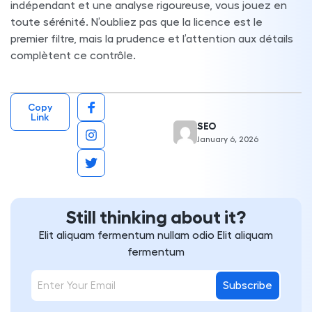
indépendant et une analyse rigoureuse, vous jouez en
toute sérénité. N’oubliez pas que la licence est le
premier filtre, mais la prudence et l’attention aux détails
complètent ce contrôle.
Copy
Link
SEO
January 6, 2026
Still thinking about it?
Elit aliquam fermentum nullam odio Elit aliquam
fermentum
Subscribe