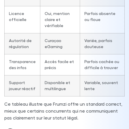
Licence
Oui, mention
Parfois absente
officielle
claire et
ou floue
vérifiable
Autorité de
Curaçao
Variée, parfois
régulation
eGaming
douteuse
Transparence
Accès facile et
Parfois cachée ou
des infos
précis
difficile à trouver
Support
Disponible et
Variable, souvent
joueur réactif
multilingue
lente
Ce tableau illustre que Frumzi offre un standard correct,
mieux que certains concurrents qui ne communiquent
pas clairement sur leur statut légal.