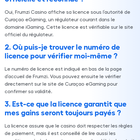
Oui, Frumzi Casino affiche sa licence sous l’autorité de
Curaçao eGaming, un régulateur courant dans le
domaine iGaming. Cette licence est vérifiable sur le site
officiel du régulateur.
2. Où puis-je trouver le numéro de
licence pour vérifier moi-même ?
Le numéro de licence est indiqué en bas de la page
d’accueil de Frumzi. Vous pouvez ensuite le vérifier
directement sur le site de Curaçao eGaming pour
confirmer sa validité.
3. Est-ce que la licence garantit que
mes gains seront toujours payés ?
La licence assure que le casino doit respecter les règles
de paiement, mais il est conseillé de lire aussi les