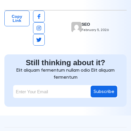
Copy
Link
SEO
February 5, 2026
Still thinking about it?
Elit aliquam fermentum nullam odio Elit aliquam
fermentum
Subscribe