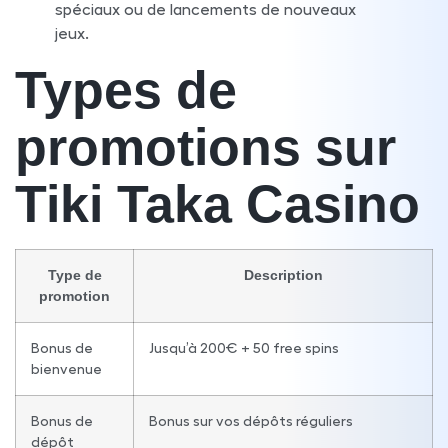
spéciaux ou de lancements de nouveaux
jeux.
Types de
promotions sur
Tiki Taka Casino
Type de
Description
promotion
Bonus de
Jusqu’à 200€ + 50 free spins
bienvenue
Bonus de
Bonus sur vos dépôts réguliers
dépôt