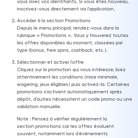
vous avec vos identifiants. Si vous êtes nouveau,
inscrivez-vous directement via l’application.
Accéder à la section Promotions
Depuis le menu principal, rendez-vous dans la
rubrique « Promotions ». Vous y trouverez toutes
les offres disponibles du moment, classées par
type (bonus, free spins, cashback, etc.).
Sélectionner et activer l’offre
Cliquez sur la promotion qui vous intéresse, lisez
attentivement les conditions (mise minimale,
wagering, jeux éligibles) puis activez-la. Certaines
promotions s’activent automatiquement après
dépôt, d’autres nécessitent un code promo ou une
validation manuelle.
Note : Pensez à vérifier régulièrement la
section promotions car les offres évoluent
souvent, notamment lors d’événements