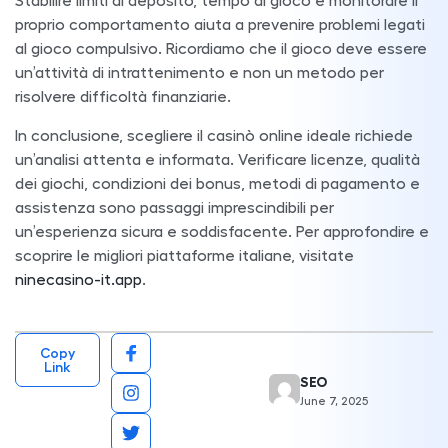
Stabilire limiti di deposito, tempo di gioco e monitorare il
proprio comportamento aiuta a prevenire problemi legati
al gioco compulsivo. Ricordiamo che il gioco deve essere
un’attività di intrattenimento e non un metodo per
risolvere difficoltà finanziarie.
In conclusione, scegliere il casinò online ideale richiede
un’analisi attenta e informata. Verificare licenze, qualità
dei giochi, condizioni dei bonus, metodi di pagamento e
assistenza sono passaggi imprescindibili per
un’esperienza sicura e soddisfacente. Per approfondire e
scoprire le migliori piattaforme italiane, visitate
ninecasino-it.app
.
Copy
Link
SEO
June 7, 2025