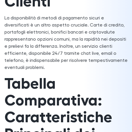
Clienti
La disponibilità di metodi di pagamento sicuri e
diversificati è un altro aspetto cruciale. Carte di credito,
portafogli elettronici, bonifici bancari e criptovalute
rappresentano opzioni comuni, ma la rapidità nei depositi
e prelievi fa la differenza. Inoltre, un servizio clienti
efficiente, disponibile 24/7 tramite chat live, email o
telefono, è indispensabile per risolvere tempestivamente
eventuali problemi.
Tabella
Comparativa:
Caratteristiche