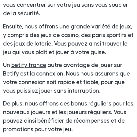
vous concentrer sur votre jeu sans vous soucier
de la sécurité.
Ensuite, nous offrons une grande variété de jeux,
y compris des jeux de casino, des paris sportifs et
des jeux de loterie. Vous pouvez ainsi trouver le
jeu qui vous plaît et jouer à votre guise.
Un
betify france
autre avantage de jouer sur
Betify est la connexion. Nous nous assurons que
votre connexion soit rapide et fiable, pour que
vous puissiez jouer sans interruption.
De plus, nous offrons des bonus réguliers pour les
nouveaux joueurs et les joueurs réguliers. Vous
pouvez ainsi bénéficier de récompenses et de
promotions pour votre jeu.