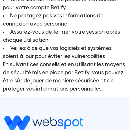
pour votre compte Betify
Ne partagez pas vos informations de
connexion avec personne
Assurez-vous de fermer votre session après
chaque utilisation
Veillez à ce que vos logiciels et systèmes
soient à jour pour éviter les vulnérabilités
En suivant ces conseils et en utilisant les moyens
de sécurité mis en place par Betify, vous pouvez
être sûr de jouer de manière sécurisée et de
protéger vos informations personnelles.