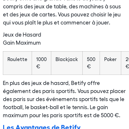
compris des jeux de table, des machines à sous
et des jeux de cartes. Vous pouvez choisir le jeu
qui vous plaît le plus et commencer à jouer.
Jeux de Hasard
Gain Maximum
Roulette
1000
Blackjack
500
Poker
2
€
€
En plus des jeux de hasard, Betify offre
également des paris sportifs. Vous pouvez placer
des paris sur des événements sportifs tels que le
football, le basket-ball et le tennis. Le gain
maximum pour les paris sportifs est de 5000 €.
Les Avantages de Betify