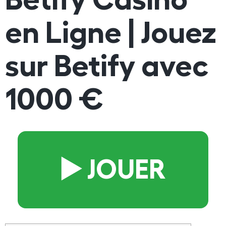
en Ligne | Jouez
sur Betify avec
1000 €
▶️ JOUER