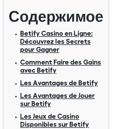
Содержимое
Betify Casino en Ligne:
Découvrez les Secrets
pour Gagner
Comment Faire des Gains
avec Betify
Les Avantages de Betify
Les Avantages de Jouer
sur Betify
Les Jeux de Casino
Disponibles sur Betify