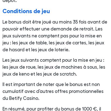
dépôt.
Conditions de jeu
Le bonus doit être joué au moins 35 fois avant de
pouvoir effectuer une demande de retrait. Les
jeux suivants ne comptent pas pour la mise en
jeu : les jeux de table, les jeux de cartes, les jeux
de hasard et les jeux de loterie.
Les jeux suivants comptent pour la mise en jeu :
les jeux de roue, les jeux de machines à sous, les
jeux de keno et les jeux de scratch.
Il est important de noter que le bonus est non
cumulatif avec d’autres offres promotionnelles
du Betify Casino.
En résumé, pour profiter du bonus de 1000 €, il