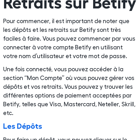
Retraits sur Betify
Pour commencer, il est important de noter que
les dépôts et les retraits sur Betify sont très
faciles à faire. Vous pouvez commencer par vous
connecter à votre compte Betify en utilisant
votre nom d’utilisateur et votre mot de passe.
Une fois connecté, vous pouvez accéder à la
section “Mon Compte” où vous pouvez gérer vos
dépôts et vos retraits. Vous pouvez y trouver les
différentes options de paiement acceptées par
Betify, telles que Visa, Mastercard, Neteller, Skrill,
etc.
Les Dépôts
Pour faire un dépôt, vous pouvez cliquer sur le