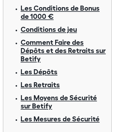
Les Conditions de Bonus
de 1000 €
Conditions de jeu
Comment Faire des
Dépôts et des Retraits sur
Betify
Les Dépôts
Les Retraits
Les Moyens de Sécurité
sur Betify
Les Mesures de Sécurité