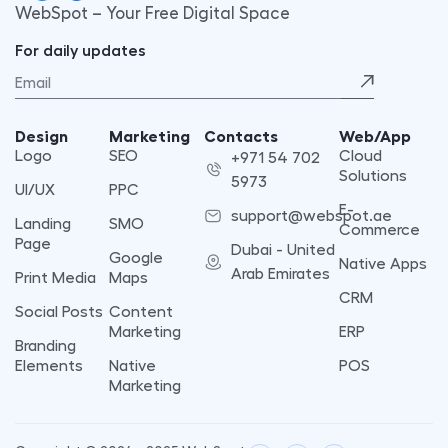
WebSpot – Your Free Digital Space
For daily updates
Design
Marketing
Contacts
Web/App
Logo
SEO
Cloud
+971 54 702
Solutions
5973
UI/UX
PPC
E-
support@webspot.ae
Landing
SMO
Commerce
Page
Dubai - United
Google
Native Apps
Arab Emirates
Print Media
Maps
CRM
Social Posts
Content
Marketing
ERP
Branding
Elements
Native
POS
Marketing