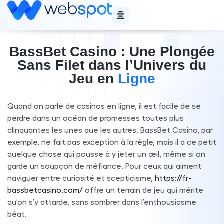
BassBet Casino : Une Plongée
Sans Filet dans l’Univers du
Jeu en
Ligne
Quand on parle de casinos en ligne, il est facile de se
perdre dans un océan de promesses toutes plus
clinquantes les unes que les autres. BassBet Casino, par
exemple, ne fait pas exception à la règle, mais il a ce petit
quelque chose qui pousse à y jeter un œil, même si on
garde un soupçon de méfiance. Pour ceux qui aiment
naviguer entre curiosité et scepticisme,
https://fr-
bassbetcasino.com/
offre un terrain de jeu qui mérite
qu’on s’y attarde, sans sombrer dans l’enthousiasme
béat.