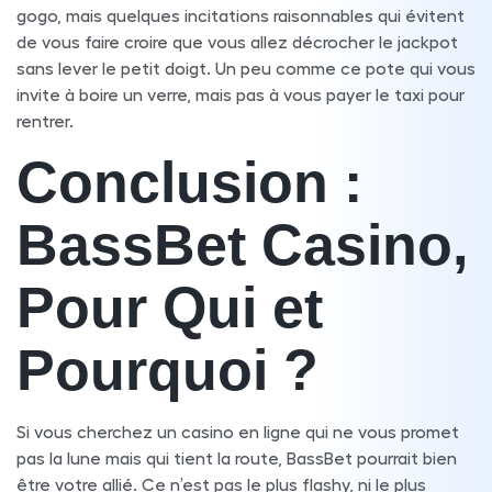
gogo, mais quelques incitations raisonnables qui évitent
de vous faire croire que vous allez décrocher le jackpot
sans lever le petit doigt. Un peu comme ce pote qui vous
invite à boire un verre, mais pas à vous payer le taxi pour
rentrer.
Conclusion :
BassBet Casino,
Pour Qui et
Pourquoi ?
Si vous cherchez un casino en ligne qui ne vous promet
pas la lune mais qui tient la route, BassBet pourrait bien
être votre allié. Ce n’est pas le plus flashy, ni le plus