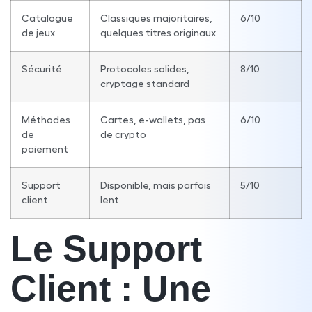
Catalogue
Classiques majoritaires,
6/10
de jeux
quelques titres originaux
Sécurité
Protocoles solides,
8/10
cryptage standard
Méthodes
Cartes, e-wallets, pas
6/10
de
de crypto
paiement
Support
Disponible, mais parfois
5/10
client
lent
Le Support
Client : Une