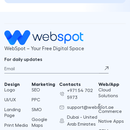
WebSpot – Your Free Digital Space
For daily updates
Design
Marketing
Contacts
Web/App
Logo
SEO
Cloud
+971 54 702
Solutions
5973
UI/UX
PPC
E-
support@webspot.ae
Landing
SMO
Commerce
Page
Dubai - United
Google
Native Apps
Arab Emirates
Print Media
Maps