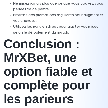
Ne misez jamais plus que ce que vous pouvez vous
permettre de perdre.
Profitez des promotions régulières pour augmenter
vos chances.
Utilisez les paris en direct pour ajuster vos mises
selon le déroulement du match.
Conclusion :
MrXBet, une
option fiable et
complète pour
les parieurs