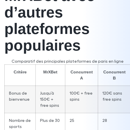
d’autres
plateformes
populaires
Comparatif des principales plateformes de paris en ligne
Critère
MrXBet
Concurrent
Concurrent
A
B
Bonus de
Jusqu’à
100€ + free
120€ sans
bienvenue
150€ +
spins
free spins
free spins
Nombre de
Plus de 30
25
28
sports