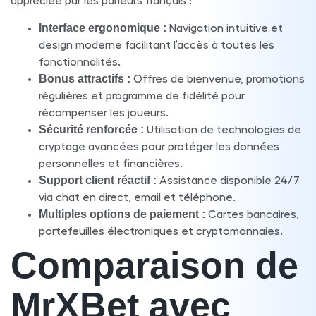
appréciée par les parieurs français :
Interface ergonomique :
Navigation intuitive et
design moderne facilitant l’accès à toutes les
fonctionnalités.
Bonus attractifs :
Offres de bienvenue, promotions
régulières et programme de fidélité pour
récompenser les joueurs.
Sécurité renforcée :
Utilisation de technologies de
cryptage avancées pour protéger les données
personnelles et financières.
Support client réactif :
Assistance disponible 24/7
via chat en direct, email et téléphone.
Multiples options de paiement :
Cartes bancaires,
portefeuilles électroniques et cryptomonnaies.
Comparaison de
MrXBet avec