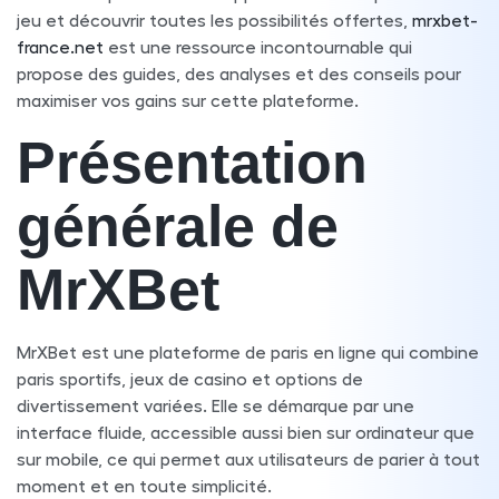
jeu et découvrir toutes les possibilités offertes,
mrxbet-
france.net
est une ressource incontournable qui
propose des guides, des analyses et des conseils pour
maximiser vos gains sur cette plateforme.
Présentation
générale de
MrXBet
MrXBet est une plateforme de paris en ligne qui combine
paris sportifs, jeux de casino et options de
divertissement variées. Elle se démarque par une
interface fluide, accessible aussi bien sur ordinateur que
sur mobile, ce qui permet aux utilisateurs de parier à tout
moment et en toute simplicité.