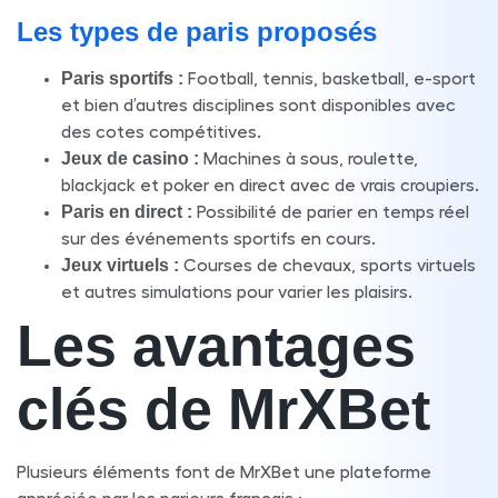
Les types de paris proposés
Paris sportifs :
Football, tennis, basketball, e-sport
et bien d’autres disciplines sont disponibles avec
des cotes compétitives.
Jeux de casino :
Machines à sous, roulette,
blackjack et poker en direct avec de vrais croupiers.
Paris en direct :
Possibilité de parier en temps réel
sur des événements sportifs en cours.
Jeux virtuels :
Courses de chevaux, sports virtuels
et autres simulations pour varier les plaisirs.
Les avantages
clés de MrXBet
Plusieurs éléments font de MrXBet une plateforme