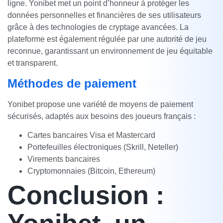
ligne. Yonibet met un point d’honneur à protéger les
données personnelles et financières de ses utilisateurs
grâce à des technologies de cryptage avancées. La
plateforme est également régulée par une autorité de jeu
reconnue, garantissant un environnement de jeu équitable
et transparent.
Méthodes de paiement
Yonibet propose une variété de moyens de paiement
sécurisés, adaptés aux besoins des joueurs français :
Cartes bancaires Visa et Mastercard
Portefeuilles électroniques (Skrill, Neteller)
Virements bancaires
Cryptomonnaies (Bitcoin, Ethereum)
Conclusion :