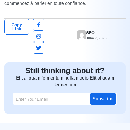
commencez à parier en toute confiance.
Copy
Link
SEO
June 7, 2025
Still thinking about it?
Elit aliquam fermentum nullam odio Elit aliquam
fermentum
Subscribe