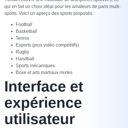
qui en fait un choix idéal pour les amateurs de paris multi-
sports. Voici un aperçu des sports proposés :
Football
Basketball
Tennis
Esports (jeux vidéo compétitifs)
Rugby
Handball
Sports mécaniques
Boxe et arts martiaux mixtes
Interface et
expérience
utilisateur