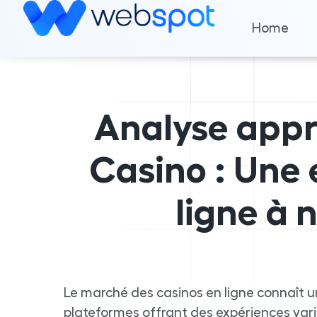
Home
Analyse appr
Casino : Une 
ligne à 
Le marché des casinos en ligne connaît u
plateformes offrant des expériences vari