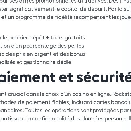
r ses offres promotionnelles attractives. Dès l’insc
 significativement le capital de départ. Par la sui
et un programme de fidélité récompensent les joue
r le premier dépôt + tours gratuits
tion d’un pourcentage des pertes
c des prix en argent et des bonus
lisés et gestionnaire dédié
iement et sécurit
nt crucial dans le choix d’un casino en ligne. Rockst
odes de paiement fiables, incluant cartes bancair
bancaires. Toutes les opérations sont protégées par
antissant la confidentialité des données personnell