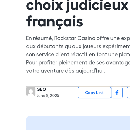
choix judicieux
français
En résumé, Rockstar Casino offre une exp
aux débutants qu’aux joueurs expérimen
son service client réactif en font une pla
Pour profiter pleinement de ses avantag
votre aventure dès aujourd’hui.
SEO
Copy Link
June 8, 2025