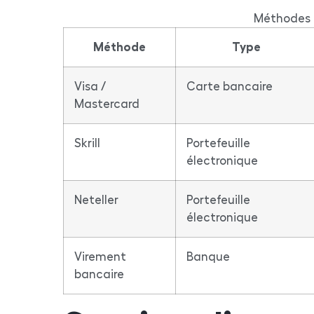
Méthodes d
Méthode
Type
Visa /
Carte bancaire
Mastercard
Skrill
Portefeuille
électronique
Neteller
Portefeuille
électronique
Virement
Banque
bancaire