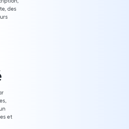
ription,
te, des
urs
é
ar
es,
 un
es et