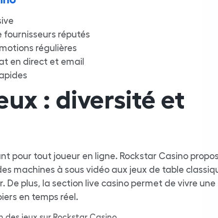
sive
 fournisseurs réputés
motions régulières
at en direct et email
rapides
ux : diversité et
ant pour tout joueur en ligne. Rockstar Casino propo
 des machines à sous vidéo aux jeux de table classiq
r. De plus, la section live casino permet de vivre une
iers en temps réel.
n des jeux sur Rockstar Casino