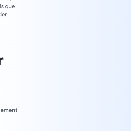
ais que
der
r
e
alement
.