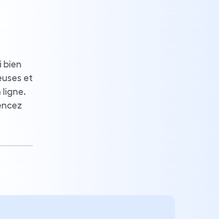
 bien
euses et
 ligne.
ncez