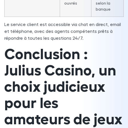
ouvrés
selon la
banque
Le service client est accessible via chat en direct, email
et téléphone, avec des agents compétents prêts à
répondre à toutes les questions 24/7.
Conclusion :
Julius Casino, un
choix judicieux
pour les
amateurs de jeux