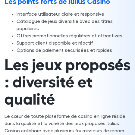
Les points forts de Julius Casino
Interface utilisateur claire et responsive
Catalogue de jeux diversifié avec des titres
populaires
Offres promotionnelles régulières et attractives
Support client disponible et réactif
Options de paiement sécurisées et rapides
Les jeux proposés
: diversité et
qualité
Le cœur de toute plateforme de casino en ligne réside
dans la qualité et la variété des jeux proposés. Julius
Casino collabore avec plusieurs fournisseurs de renom