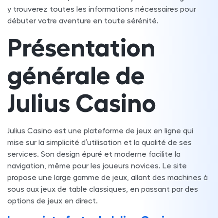
y trouverez toutes les informations nécessaires pour
débuter votre aventure en toute sérénité.
Présentation
générale de
Julius Casino
Julius Casino est une plateforme de jeux en ligne qui
mise sur la simplicité d’utilisation et la qualité de ses
services. Son design épuré et moderne facilite la
navigation, même pour les joueurs novices. Le site
propose une large gamme de jeux, allant des machines à
sous aux jeux de table classiques, en passant par des
options de jeux en direct.